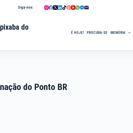
Siga-nos:
pixaba do
É HOJE!
PROCURA-SE
MEMÓRIA
enação do Ponto BR