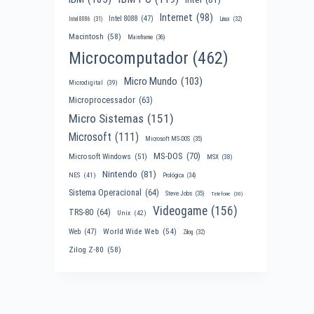
Internet
(98)
Intel 8088
(47)
Intel 8086
(31)
Linux
(32)
Macintosh
(58)
Mainframe
(36)
Microcomputador
(462)
Micro Mundo
(103)
Microdigital
(39)
Microprocessador
(63)
Micro Sistemas
(151)
Microsoft
(111)
Microsoft MS-DOS
(35)
MS-DOS
(70)
Microsoft Windows
(51)
MSX
(38)
Nintendo
(81)
NES
(41)
Prológica
(34)
Sistema Operacional
(64)
Steve Jobs
(35)
Telefone
(30)
Videogame
(156)
TRS-80
(64)
Unix
(42)
World Wide Web
(54)
Web
(47)
Zilog
(32)
Zilog Z-80
(58)