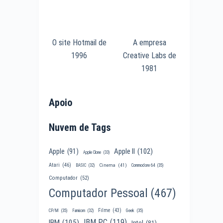
O site Hotmail de
A empresa
1996
Creative Labs de
1981
Apoio
Nuvem de Tags
Apple II
(102)
Apple
(91)
Apple Clone
(33)
Atari
(46)
Cinema
(41)
BASIC
(32)
Commodore 64
(35)
Computador
(52)
Computador Pessoal
(467)
Filme
(43)
CP/M
(35)
Famicom
(32)
Geek
(35)
IBM PC
(119)
IBM
(105)
Intel
(81)