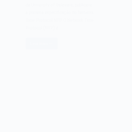
da University of Delaware, publicava
a primeira especificação do Network
Time Protocol NTP. O Network Time
Protocol (NTP) é…
Leia mais
O
Network
Time
Protocol
NTP
de
1985