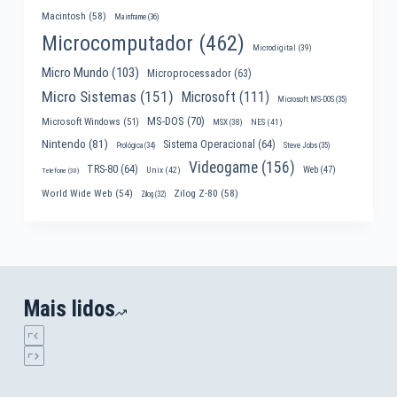
Macintosh
(58)
Mainframe
(36)
Microcomputador
(462)
Microdigital
(39)
Micro Mundo
(103)
Microprocessador
(63)
Micro Sistemas
(151)
Microsoft
(111)
Microsoft MS-DOS
(35)
MS-DOS
(70)
Microsoft Windows
(51)
MSX
(38)
NES
(41)
Nintendo
(81)
Sistema Operacional
(64)
Prológica
(34)
Steve Jobs
(35)
Videogame
(156)
TRS-80
(64)
Web
(47)
Unix
(42)
Telefone
(30)
World Wide Web
(54)
Zilog Z-80
(58)
Zilog
(32)
Mais lidos