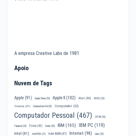
A empresa Creative Labs de 1981
Apoio
Nuvem de Tags
Apple II
(102)
Apple
(91)
Atari
(46)
Apple Clone
(33)
BASIC
(32)
Computador
(52)
Cinema
(41)
Commodore 64
(35)
Computador Pessoal
(467)
CP/M
(35)
IBM PC
(119)
IBM
(105)
Filme
(43)
Famicom
(32)
Geek
(35)
Internet
(98)
Intel
(81)
Intel 8088
(47)
Intel 8086
(31)
Linux
(32)