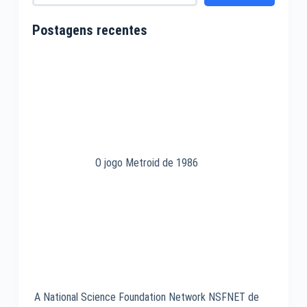
lares
norte-
Postagens recentes
americanos
tem
Internet
em
2000
O jogo Metroid de 1986
A National Science Foundation Network NSFNET de