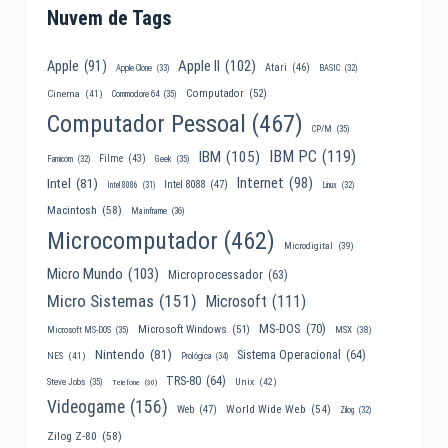
Nuvem de Tags
Apple II
(102)
Apple
(91)
Atari
(46)
Apple Clone
(33)
BASIC
(32)
Computador
(52)
Cinema
(41)
Commodore 64
(35)
Computador Pessoal
(467)
CP/M
(35)
IBM PC
(119)
IBM
(105)
Filme
(43)
Famicom
(32)
Geek
(35)
Internet
(98)
Intel
(81)
Intel 8088
(47)
Intel 8086
(31)
Linux
(32)
Macintosh
(58)
Mainframe
(36)
Microcomputador
(462)
Microdigital
(39)
Micro Mundo
(103)
Microprocessador
(63)
Micro Sistemas
(151)
Microsoft
(111)
MS-DOS
(70)
Microsoft Windows
(51)
MSX
(38)
Microsoft MS-DOS
(35)
Nintendo
(81)
Sistema Operacional
(64)
NES
(41)
Prológica
(34)
TRS-80
(64)
Unix
(42)
Steve Jobs
(35)
Telefone
(30)
Videogame
(156)
World Wide Web
(54)
Web
(47)
Zilog
(32)
Zilog Z-80
(58)