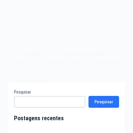
Em 21 de janeiro de 1986, a International Business
Machines (IBM) apresentava ao mundo uma máquina que
marcaria o início de uma nova filosofia na…
Leia mais
O
Pesquisar
microcomputador
Pesquisar
IBM
RT
PC
Postagens recentes
de
1986