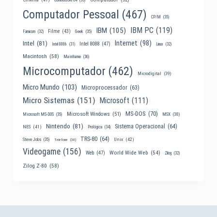
Computador Pessoal
(467)
CP/M
(35)
IBM PC
(119)
IBM
(105)
Filme
(43)
Famicom
(32)
Geek
(35)
Internet
(98)
Intel
(81)
Intel 8088
(47)
Intel 8086
(31)
Linux
(32)
Macintosh
(58)
Mainframe
(36)
Microcomputador
(462)
Microdigital
(39)
Micro Mundo
(103)
Microprocessador
(63)
Micro Sistemas
(151)
Microsoft
(111)
MS-DOS
(70)
Microsoft Windows
(51)
MSX
(38)
Microsoft MS-DOS
(35)
Nintendo
(81)
Sistema Operacional
(64)
NES
(41)
Prológica
(34)
TRS-80
(64)
Unix
(42)
Steve Jobs
(35)
Telefone
(30)
Videogame
(156)
World Wide Web
(54)
Web
(47)
Zilog
(32)
Zilog Z-80
(58)