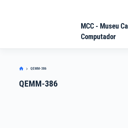
Pular
para
o
MCC - Museu Ca
conteúdo
Computador
QEMM-386
QEMM-386