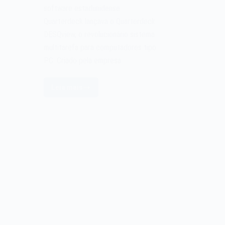
software estadunidense
Quarterdeck lançava o Quarterdeck
DESQview, o revolucionário sistema
multitarefa para computadores tipo
PC. Criado pela empresa…
Leia mais
O
software
Quarterdeck
DESQview
de
1985