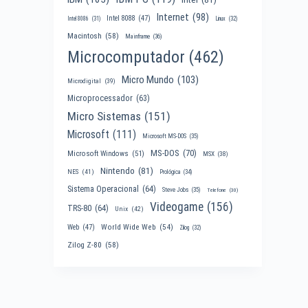
Internet
(98)
Intel 8088
(47)
Intel 8086
(31)
Linux
(32)
Macintosh
(58)
Mainframe
(36)
Microcomputador
(462)
Micro Mundo
(103)
Microdigital
(39)
Microprocessador
(63)
Micro Sistemas
(151)
Microsoft
(111)
Microsoft MS-DOS
(35)
MS-DOS
(70)
Microsoft Windows
(51)
MSX
(38)
Nintendo
(81)
NES
(41)
Prológica
(34)
Sistema Operacional
(64)
Steve Jobs
(35)
Telefone
(30)
Videogame
(156)
TRS-80
(64)
Unix
(42)
World Wide Web
(54)
Web
(47)
Zilog
(32)
Zilog Z-80
(58)