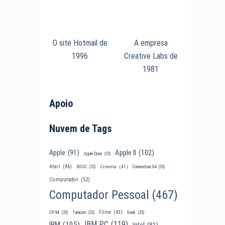
O site Hotmail de
A empresa
1996
Creative Labs de
1981
Apoio
Nuvem de Tags
Apple II
(102)
Apple
(91)
Apple Clone
(33)
Atari
(46)
Cinema
(41)
BASIC
(32)
Commodore 64
(35)
Computador
(52)
Computador Pessoal
(467)
Filme
(43)
CP/M
(35)
Famicom
(32)
Geek
(35)
IBM PC
(119)
IBM
(105)
Intel
(81)