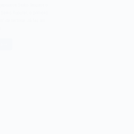
 japonesa Seiko. lançava o
 Seiko Ruputer, o primeiro
h” da história. Já faz um
o…
is
lógio-
C
iko
puter
e
998