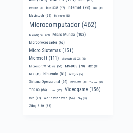
Internet
(98)
Intel 8088
(47)
Intel 8086
(31)
Linux
(32)
Macintosh
(58)
Mainframe
(36)
Microcomputador
(462)
Micro Mundo
(103)
Microdigital
(39)
Microprocessador
(63)
Micro Sistemas
(151)
Microsoft
(111)
Microsoft MS-DOS
(35)
MS-DOS
(70)
Microsoft Windows
(51)
MSX
(38)
Nintendo
(81)
NES
(41)
Prológica
(34)
Sistema Operacional
(64)
Steve Jobs
(35)
Telefone
(30)
Videogame
(156)
TRS-80
(64)
Unix
(42)
World Wide Web
(54)
Web
(47)
Zilog
(32)
Zilog Z-80
(58)