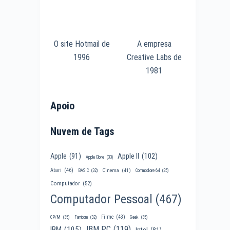
O site Hotmail de
A empresa
1996
Creative Labs de
1981
Apoio
Nuvem de Tags
Apple II
(102)
Apple
(91)
Apple Clone
(33)
Atari
(46)
Cinema
(41)
BASIC
(32)
Commodore 64
(35)
Computador
(52)
Computador Pessoal
(467)
Filme
(43)
CP/M
(35)
Famicom
(32)
Geek
(35)
IBM PC
(119)
IBM
(105)
Intel
(81)