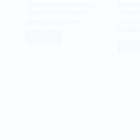
de dispositivos vestíveis lançando
fabricante
seu primeiro relógio inteligente, o
relógio-PC
Apple Watch. Marcando sua…
“smartwatc
bom temp
Leia mais
O
Leia ma
Apple
O
Watch
re
de
P
2015
Se
Ru
d
1