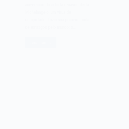
aniversário do artista renascentista
Michelangelo, um vírus de
computador fazia sua primeira onda
de estragos pelo mundo: o…
Leia mais
O
vírus
Michelangelo
de
1992