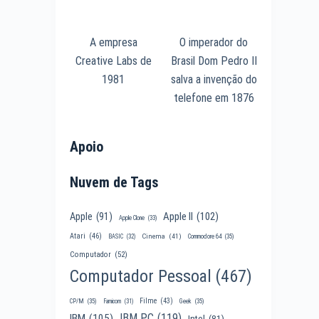
A empresa
O imperador do
Creative Labs de
Brasil Dom Pedro II
1981
salva a invenção do
telefone em 1876
Apoio
Nuvem de Tags
Apple II
(102)
Apple
(91)
Apple Clone
(33)
Atari
(46)
Cinema
(41)
BASIC
(32)
Commodore 64
(35)
Computador
(52)
Computador Pessoal
(467)
Filme
(43)
CP/M
(35)
Famicom
(31)
Geek
(35)
IBM PC
(119)
IBM
(105)
Intel
(81)