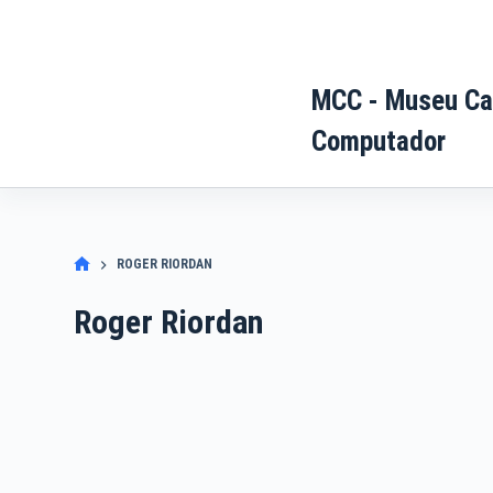
Pular
para
o
MCC - Museu Ca
conteúdo
Computador
ROGER RIORDAN
Roger Riordan