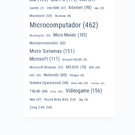
Internet
(98)
Intel 8088
(47)
Intel 8086
(31)
Linux
(32)
Macintosh
(58)
Mainframe
(36)
Microcomputador
(462)
Micro Mundo
(103)
Microdigital
(39)
Microprocessador
(63)
Micro Sistemas
(151)
Microsoft
(111)
Microsoft MS-DOS
(35)
MS-DOS
(70)
Microsoft Windows
(51)
MSX
(38)
Nintendo
(80)
NES
(40)
Prológica
(34)
Sistema Operacional
(64)
Steve Jobs
(35)
Telefone
(30)
Videogame
(156)
TRS-80
(64)
Unix
(42)
World Wide Web
(54)
Web
(47)
Zilog
(32)
Zilog Z-80
(58)