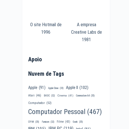
O site Hotmail de
A empresa
1996
Creative Labs de
1981
Apoio
Nuvem de Tags
Apple II
(102)
Apple
(91)
Apple Clone
(33)
Atari
(46)
Cinema
(41)
BASIC
(32)
Commodore 64
(35)
Computador
(52)
Computador Pessoal
(467)
Filme
(43)
CP/M
(35)
Famicom
(32)
Geek
(35)
IBM PC
(119)
IBM
(105)
Intel
(81)