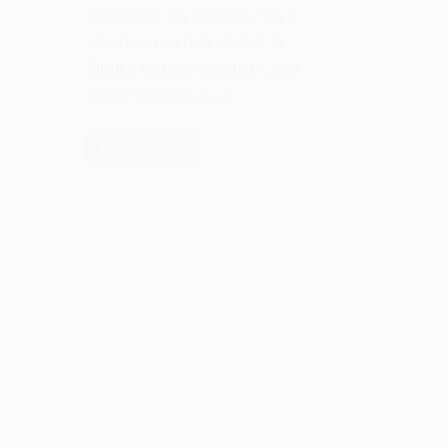
computador era infectado com o
vírus de computador Spybot. O
Spybot, também conhecido como
Win32/Spybot ou W32,…
Leia mais
O
vírus
de
computador
Spybot
de
2003