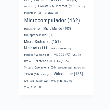
Internet
(98)
Intel 8088
(47)
Intel 8086
(31)
Linux
(32)
Macintosh
(58)
Mainframe
(36)
Microcomputador
(462)
Micro Mundo
(103)
Microdigital
(39)
Microprocessador
(63)
Micro Sistemas
(151)
Microsoft
(111)
Microsoft MS-DOS
(35)
MS-DOS
(70)
Microsoft Windows
(51)
MSX
(38)
Nintendo
(81)
NES
(41)
Prológica
(34)
Sistema Operacional
(64)
Steve Jobs
(35)
Telefone
(30)
Videogame
(156)
TRS-80
(64)
Unix
(42)
World Wide Web
(54)
Web
(47)
Zilog
(32)
Zilog Z-80
(58)