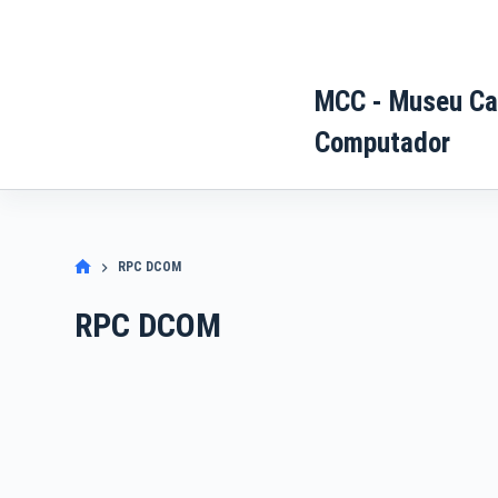
Pular
para
o
MCC - Museu Ca
conteúdo
Computador
RPC DCOM
RPC DCOM