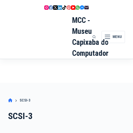
Pular
para
o
MCC -
conteúdo
Museu
MENU
Capixaba do
Computador
SCSI-3
SCSI-3