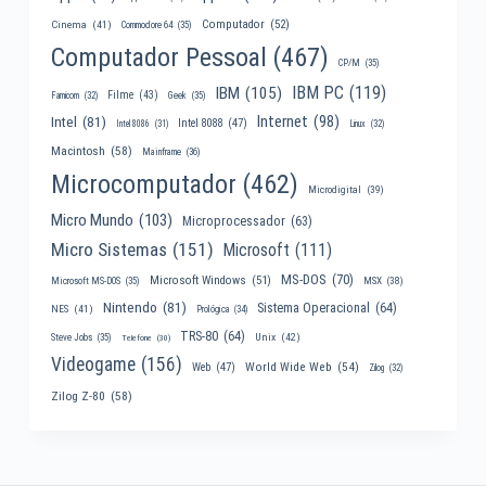
Computador
(52)
Cinema
(41)
Commodore 64
(35)
Computador Pessoal
(467)
CP/M
(35)
IBM PC
(119)
IBM
(105)
Filme
(43)
Famicom
(32)
Geek
(35)
Internet
(98)
Intel
(81)
Intel 8088
(47)
Intel 8086
(31)
Linux
(32)
Macintosh
(58)
Mainframe
(36)
Microcomputador
(462)
Microdigital
(39)
Micro Mundo
(103)
Microprocessador
(63)
Micro Sistemas
(151)
Microsoft
(111)
MS-DOS
(70)
Microsoft Windows
(51)
MSX
(38)
Microsoft MS-DOS
(35)
Nintendo
(81)
Sistema Operacional
(64)
NES
(41)
Prológica
(34)
TRS-80
(64)
Unix
(42)
Steve Jobs
(35)
Telefone
(30)
Videogame
(156)
World Wide Web
(54)
Web
(47)
Zilog
(32)
Zilog Z-80
(58)