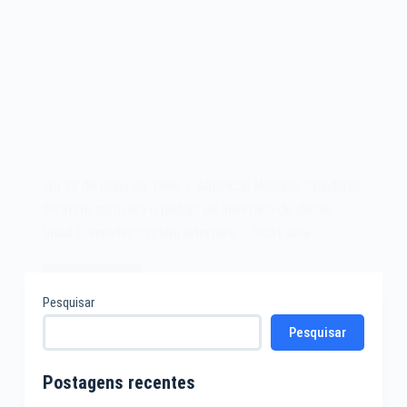
Em 23 de junho de 1986, o American National Standards
Institute aprovava o padrão de interface de discos
Small Computer System Interface – SCSI, uma…
Leia mais
O
Pesquisar
padrão
Pesquisar
Small
Computer
System
Postagens recentes
Interface