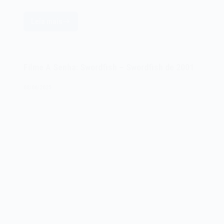
Leia mais
O
termo
Spyware
de
Filme A Senha: Swordfish – Swordfish de 2001
1995
08/06/2025