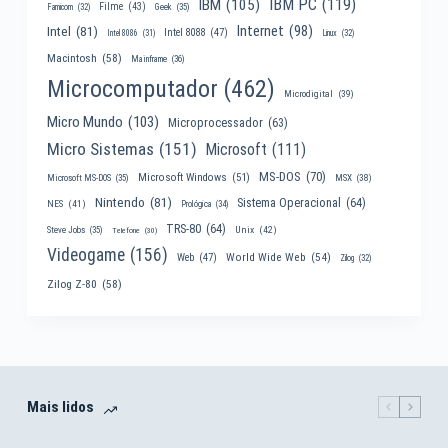
IBM PC
(119)
IBM
(105)
Filme
(43)
Famicom
(32)
Geek
(35)
Internet
(98)
Intel
(81)
Intel 8088
(47)
Intel 8086
(31)
Linux
(32)
Macintosh
(58)
Mainframe
(36)
Microcomputador
(462)
Microdigital
(39)
Micro Mundo
(103)
Microprocessador
(63)
Micro Sistemas
(151)
Microsoft
(111)
MS-DOS
(70)
Microsoft Windows
(51)
MSX
(38)
Microsoft MS-DOS
(35)
Nintendo
(81)
Sistema Operacional
(64)
NES
(41)
Prológica
(34)
TRS-80
(64)
Unix
(42)
Steve Jobs
(35)
Telefone
(30)
Videogame
(156)
World Wide Web
(54)
Web
(47)
Zilog
(32)
Zilog Z-80
(58)
Mais lidos