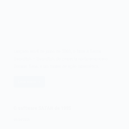
Lançado em 8 de junho de 2001, o filme A Senha:
Swordfish – Swordfish, do cineasta norte-americano
Dominic Sena, é um thriller de ação cibernética…
Leia mais
Filme
A
Senha:
Swordfish
O software SATAN de 1995
–
Swordfish
05/04/2025
de