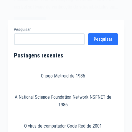
incrível software de verificação de vulnerabilidades em…
Leia mais
O
Pesquisar
software
Pesquisar
SATAN
de
1995
Postagens recentes
O jogo Metroid de 1986
A National Science Foundation Network NSFNET de
1986
O vírus de computador Code Red de 2001