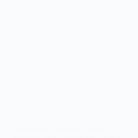
2001
Em 5 de abril de 1995, era lançado o Security
Administrator Tool for Analyzing Networks – SATAN, o