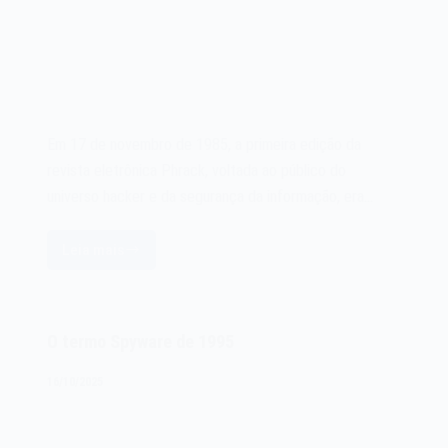
Em 17 de novembro de 1985, a primeira edição da
revista eletrônica Phrack, voltada ao público do
universo hacker e da segurança da informação, era…
Leia mais
A
Phrack
Magazine
de
O termo Spyware de 1995
1985
16/10/2025