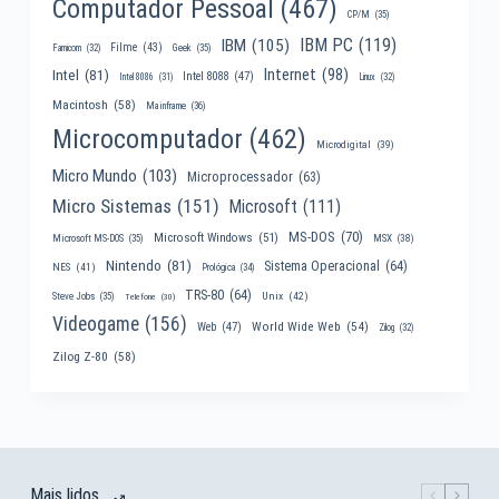
Computador Pessoal
(467)
CP/M
(35)
IBM PC
(119)
IBM
(105)
Filme
(43)
Famicom
(32)
Geek
(35)
Internet
(98)
Intel
(81)
Intel 8088
(47)
Intel 8086
(31)
Linux
(32)
Macintosh
(58)
Mainframe
(36)
Microcomputador
(462)
Microdigital
(39)
Micro Mundo
(103)
Microprocessador
(63)
Micro Sistemas
(151)
Microsoft
(111)
MS-DOS
(70)
Microsoft Windows
(51)
MSX
(38)
Microsoft MS-DOS
(35)
Nintendo
(81)
Sistema Operacional
(64)
NES
(41)
Prológica
(34)
TRS-80
(64)
Unix
(42)
Steve Jobs
(35)
Telefone
(30)
Videogame
(156)
World Wide Web
(54)
Web
(47)
Zilog
(32)
Zilog Z-80
(58)
Mais lidos