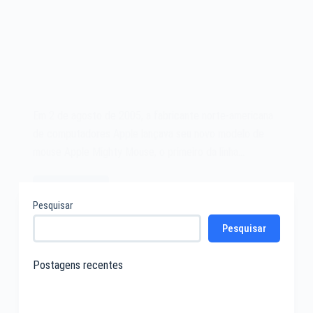
Em 2 de agosto de 2005, a fabricante norte-americana
de computadores Apple lançava seu novo modelo de
mouse Apple Mighty Mouse, o primeiro da linha…
Leia mais
O
Pesquisar
Apple
Pesquisar
Mighty
Mouse
de
Postagens recentes
2005