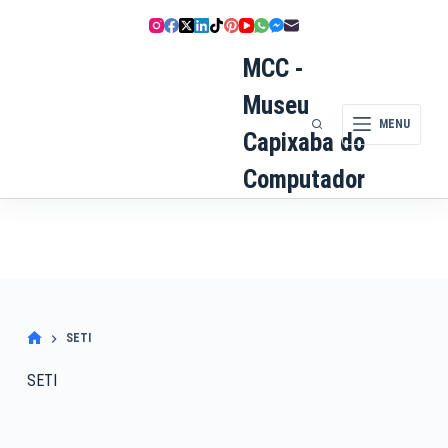
Pular
para
o
MCC -
conteúdo
Museu
MENU
Capixaba do
Computador
SETI
SETI