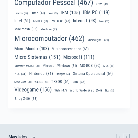
Computador Pessoal
(467)
CP/M
(35)
IBM PC
(119)
IBM
(105)
Filme
(43)
Famicom
(32)
Geek
(35)
Internet
(98)
Intel
(81)
Intel 8088
(47)
Intel 8086
(31)
Linux
(32)
Macintosh
(58)
Mainframe
(36)
Microcomputador
(462)
Microdigital
(39)
Micro Mundo
(103)
Microprocessador
(63)
Micro Sistemas
(151)
Microsoft
(111)
MS-DOS
(70)
Microsoft Windows
(51)
MSX
(38)
Microsoft MS-DOS
(35)
Nintendo
(81)
Sistema Operacional
(64)
NES
(41)
Prológica
(34)
TRS-80
(64)
Unix
(42)
Steve Jobs
(35)
Telefone
(30)
Videogame
(156)
World Wide Web
(54)
Web
(47)
Zilog
(32)
Zilog Z-80
(58)
Mais lidos