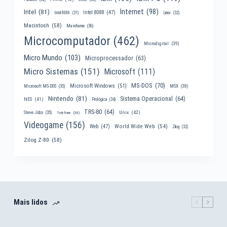
Internet
(98)
Intel
(81)
Intel 8088
(47)
Intel 8086
(31)
Linux
(32)
Macintosh
(58)
Mainframe
(36)
Microcomputador
(462)
Microdigital
(39)
Micro Mundo
(103)
Microprocessador
(63)
Micro Sistemas
(151)
Microsoft
(111)
MS-DOS
(70)
Microsoft Windows
(51)
MSX
(38)
Microsoft MS-DOS
(35)
Nintendo
(81)
Sistema Operacional
(64)
NES
(41)
Prológica
(34)
TRS-80
(64)
Unix
(42)
Steve Jobs
(35)
Telefone
(30)
Videogame
(156)
World Wide Web
(54)
Web
(47)
Zilog
(32)
Zilog Z-80
(58)
Mais lidos