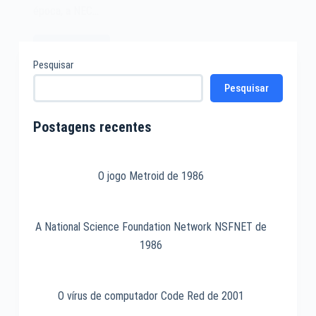
época, a NEC…
Leia mais
O
Pesquisar
microcomputador
Pesquisar
NEC
PC-
98
Postagens recentes
de
1982
O jogo Metroid de 1986
A National Science Foundation Network NSFNET de
1986
O vírus de computador Code Red de 2001