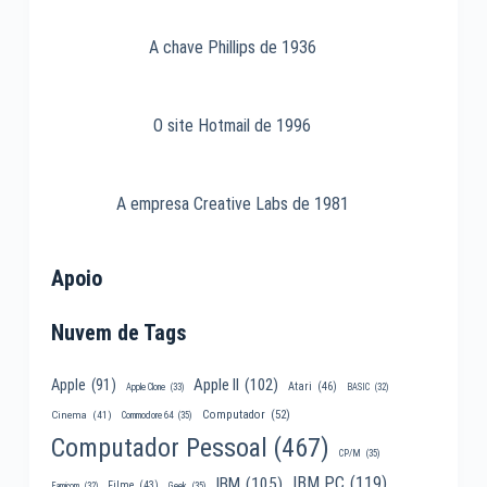
A chave Phillips de 1936
O site Hotmail de 1996
A empresa Creative Labs de 1981
Apoio
Nuvem de Tags
Apple II
(102)
Apple
(91)
Atari
(46)
Apple Clone
(33)
BASIC
(32)
Computador
(52)
Cinema
(41)
Commodore 64
(35)
Computador Pessoal
(467)
CP/M
(35)
IBM PC
(119)
IBM
(105)
Filme
(43)
Famicom
(32)
Geek
(35)