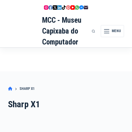
Pular
para
MCC - Museu
o
conteúdo
Capixaba do
MENU
Computador
SHARP X1
Sharp X1