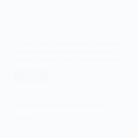
Em maio de 1978, a fabricante japonesa Sharp lançava
seu primeiro modelo da linha de microcomputadores
Sharp MZ, o SHARP MZ-40K. A linha de computadores…
Leia mais
O
microcomputador
Sharp
MZ
O microcomputador NEC PC-98 de 1982
de
1978
16/10/2022