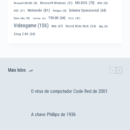
MS-DOS
(70)
Microsoft Windows
(51)
MSX
(38)
Microsoft MS-DOS
(35)
Nintendo
(81)
Sistema Operacional
(64)
NES
(41)
Prológica
(34)
TRS-80
(64)
Unix
(42)
Steve Jobs
(35)
Telefone
(30)
Videogame
(156)
World Wide Web
(54)
Web
(47)
Zilog
(32)
Zilog Z-80
(58)
Mais lidos
O vírus de computador Code Red de 2001
A chave Phillips de 1936