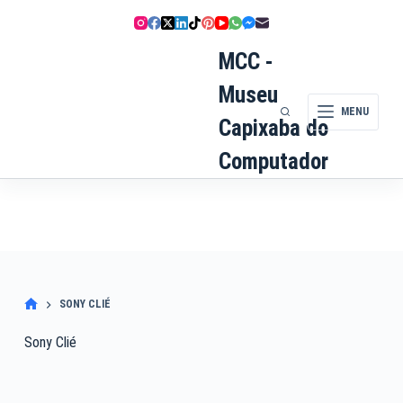
Pular
para
o
MCC -
conteúdo
Museu
MENU
Capixaba do
Computador
SONY CLIÉ
Sony Clié