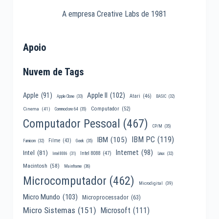
A empresa Creative Labs de 1981
Apoio
Nuvem de Tags
Apple II
(102)
Apple
(91)
Atari
(46)
Apple Clone
(33)
BASIC
(32)
Computador
(52)
Cinema
(41)
Commodore 64
(35)
Computador Pessoal
(467)
CP/M
(35)
IBM PC
(119)
IBM
(105)
Filme
(43)
Famicom
(32)
Geek
(35)
Internet
(98)
Intel
(81)
Intel 8088
(47)
Intel 8086
(31)
Linux
(32)
Macintosh
(58)
Mainframe
(36)
Microcomputador
(462)
Microdigital
(39)
Micro Mundo
(103)
Microprocessador
(63)
Micro Sistemas
(151)
Microsoft
(111)