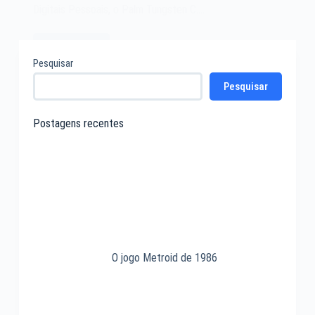
Digitais Pessoais, o Palm Tungsten C.…
Leia mais
O
Pesquisar
Assistente
Pesquisar
Digital
Pessoal
Palm
Postagens recentes
Tungsten
C
de
2003
O jogo Metroid de 1986