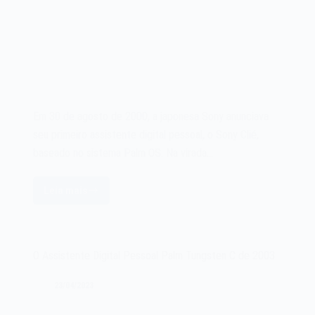
Em 30 de agosto de 2000, a japonesa Sony anunciava
seu primeiro assistente digital pessoal, o Sony Clié,
baseado no sistema Palm OS. Na virada…
Leia mais
O
Assistente
Digital
Pessoal
O Assistente Digital Pessoal Palm Tungsten C de 2003
Sony
Clié
23/04/2023
de