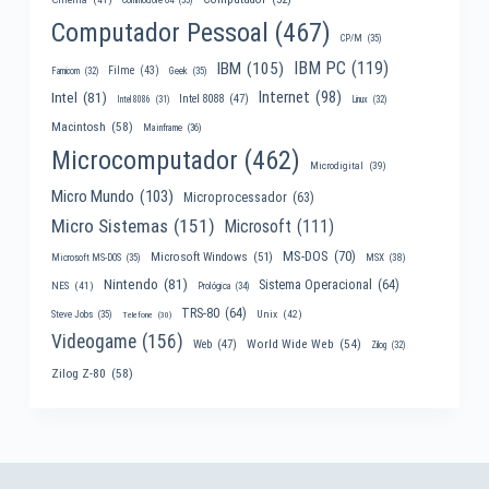
Computador Pessoal
(467)
CP/M
(35)
IBM PC
(119)
IBM
(105)
Filme
(43)
Famicom
(32)
Geek
(35)
Internet
(98)
Intel
(81)
Intel 8088
(47)
Intel 8086
(31)
Linux
(32)
Macintosh
(58)
Mainframe
(36)
Microcomputador
(462)
Microdigital
(39)
Micro Mundo
(103)
Microprocessador
(63)
Micro Sistemas
(151)
Microsoft
(111)
MS-DOS
(70)
Microsoft Windows
(51)
MSX
(38)
Microsoft MS-DOS
(35)
Nintendo
(81)
Sistema Operacional
(64)
NES
(41)
Prológica
(34)
TRS-80
(64)
Unix
(42)
Steve Jobs
(35)
Telefone
(30)
Videogame
(156)
World Wide Web
(54)
Web
(47)
Zilog
(32)
Zilog Z-80
(58)