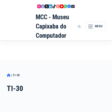
Pular
para
MCC - Museu
o
conteúdo
Capixaba do
MENU
Computador
TI-30
TI-30