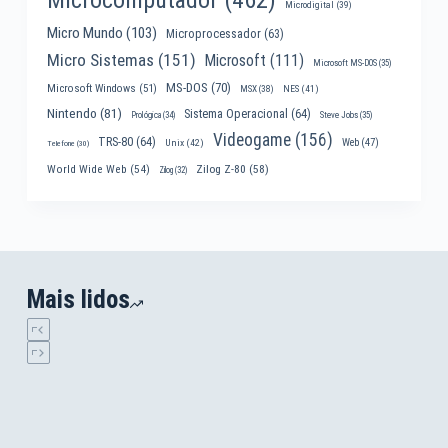
Microcomputador
(462)
Microdigital
(39)
Micro Mundo
(103)
Microprocessador
(63)
Micro Sistemas
(151)
Microsoft
(111)
Microsoft MS-DOS
(35)
MS-DOS
(70)
Microsoft Windows
(51)
MSX
(38)
NES
(41)
Nintendo
(81)
Sistema Operacional
(64)
Prológica
(34)
Steve Jobs
(35)
Videogame
(156)
TRS-80
(64)
Web
(47)
Unix
(42)
Telefone
(30)
World Wide Web
(54)
Zilog Z-80
(58)
Zilog
(32)
Mais lidos