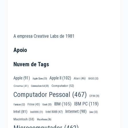
A empresa Creative Labs de 1981
Apoio
Nuvem de Tags
Apple II
(102)
Apple
(91)
Atari
(46)
Apple Clone
(33)
BASIC
(32)
Computador
(52)
Cinema
(41)
Commodore 64
(35)
Computador Pessoal
(467)
CP/M
(35)
IBM PC
(119)
IBM
(105)
Filme
(43)
Famicom
(32)
Geek
(35)
Internet
(98)
Intel
(81)
Intel 8088
(47)
Intel 8086
(31)
Linux
(32)
Macintosh
(58)
Mainframe
(36)