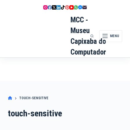
Pular
para
o
MCC -
conteúdo
Museu
MENU
Capixaba do
Computador
TOUCH-SENSITIVE
touch-sensitive