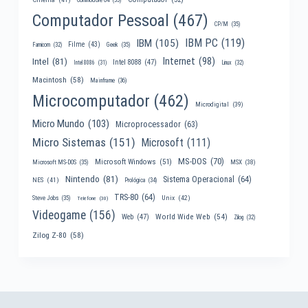
Computador Pessoal
(467)
CP/M
(35)
IBM PC
(119)
IBM
(105)
Filme
(43)
Famicom
(32)
Geek
(35)
Internet
(98)
Intel
(81)
Intel 8088
(47)
Intel 8086
(31)
Linux
(32)
Macintosh
(58)
Mainframe
(36)
Microcomputador
(462)
Microdigital
(39)
Micro Mundo
(103)
Microprocessador
(63)
Micro Sistemas
(151)
Microsoft
(111)
MS-DOS
(70)
Microsoft Windows
(51)
MSX
(38)
Microsoft MS-DOS
(35)
Nintendo
(81)
Sistema Operacional
(64)
NES
(41)
Prológica
(34)
TRS-80
(64)
Unix
(42)
Steve Jobs
(35)
Telefone
(30)
Videogame
(156)
World Wide Web
(54)
Web
(47)
Zilog
(32)
Zilog Z-80
(58)