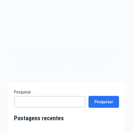
Em 2 de agosto de 2005, a fabricante norte-americana
de computadores Apple lançava seu novo modelo de
mouse Apple Mighty Mouse, o primeiro da linha…
Leia mais
O
Pesquisar
Apple
Pesquisar
Mighty
Mouse
de
Postagens recentes
2005