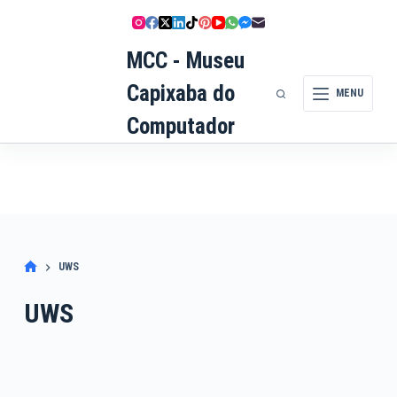
Pular
para
MCC - Museu
o
conteúdo
Capixaba do
MENU
Computador
UWS
UWS