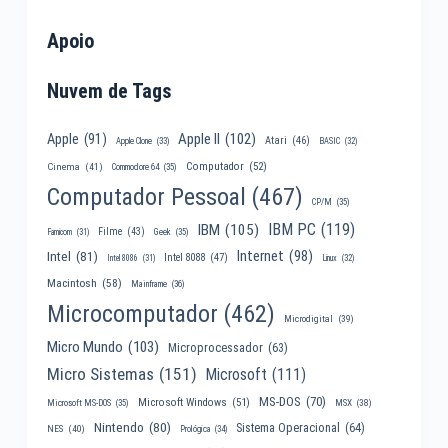
Apoio
Nuvem de Tags
Apple II
(102)
Apple
(91)
Atari
(46)
Apple Clone
(33)
BASIC
(32)
Computador
(52)
Cinema
(41)
Commodore 64
(35)
Computador Pessoal
(467)
CP/M
(35)
IBM PC
(119)
IBM
(105)
Filme
(43)
Famicom
(31)
Geek
(35)
Internet
(98)
Intel
(81)
Intel 8088
(47)
Intel 8086
(31)
Linux
(32)
Macintosh
(58)
Mainframe
(36)
Microcomputador
(462)
Microdigital
(39)
Micro Mundo
(103)
Microprocessador
(63)
Micro Sistemas
(151)
Microsoft
(111)
MS-DOS
(70)
Microsoft Windows
(51)
MSX
(38)
Microsoft MS-DOS
(35)
Nintendo
(80)
Sistema Operacional
(64)
NES
(40)
Prológica
(34)