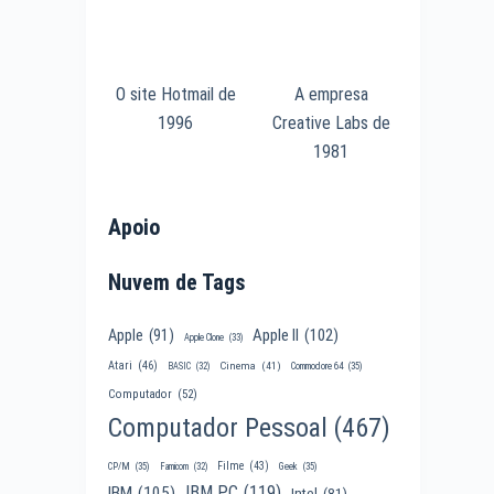
O site Hotmail de
A empresa
1996
Creative Labs de
1981
Apoio
Nuvem de Tags
Apple II
(102)
Apple
(91)
Apple Clone
(33)
Atari
(46)
Cinema
(41)
BASIC
(32)
Commodore 64
(35)
Computador
(52)
Computador Pessoal
(467)
Filme
(43)
CP/M
(35)
Famicom
(32)
Geek
(35)
IBM PC
(119)
IBM
(105)
Intel
(81)