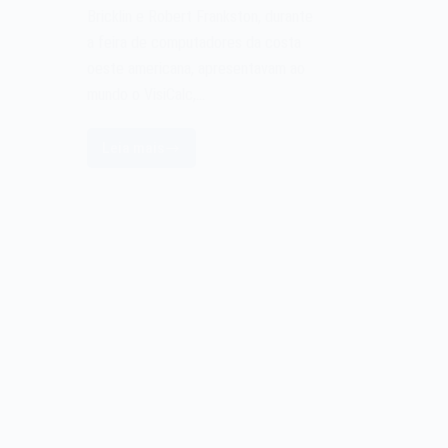
Bricklin e Robert Frankston, durante
a feira de computadores da costa
oeste americana, apresentavam ao
mundo o VisiCalc,…
Leia mais
A
planilha
eletrônica
VisiCalc
de
1979