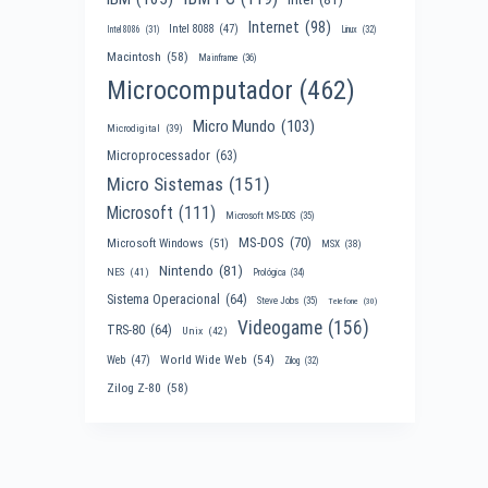
Internet
(98)
Intel 8088
(47)
Intel 8086
(31)
Linux
(32)
Macintosh
(58)
Mainframe
(36)
Microcomputador
(462)
Micro Mundo
(103)
Microdigital
(39)
Microprocessador
(63)
Micro Sistemas
(151)
Microsoft
(111)
Microsoft MS-DOS
(35)
MS-DOS
(70)
Microsoft Windows
(51)
MSX
(38)
Nintendo
(81)
NES
(41)
Prológica
(34)
Sistema Operacional
(64)
Steve Jobs
(35)
Telefone
(30)
Videogame
(156)
TRS-80
(64)
Unix
(42)
World Wide Web
(54)
Web
(47)
Zilog
(32)
Zilog Z-80
(58)