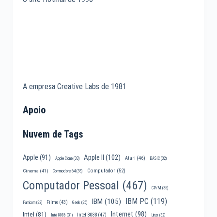
A empresa Creative Labs de 1981
Apoio
Nuvem de Tags
Apple II
(102)
Apple
(91)
Atari
(46)
Apple Clone
(33)
BASIC
(32)
Computador
(52)
Cinema
(41)
Commodore 64
(35)
Computador Pessoal
(467)
CP/M
(35)
IBM PC
(119)
IBM
(105)
Filme
(43)
Famicom
(32)
Geek
(35)
Internet
(98)
Intel
(81)
Intel 8088
(47)
Intel 8086
(31)
Linux
(32)