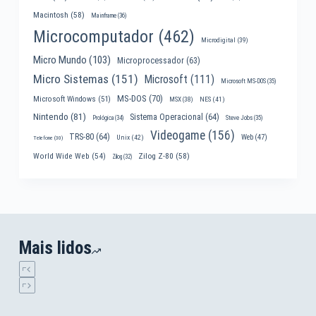
Macintosh
(58)
Mainframe
(36)
Microcomputador
(462)
Microdigital
(39)
Micro Mundo
(103)
Microprocessador
(63)
Micro Sistemas
(151)
Microsoft
(111)
Microsoft MS-DOS
(35)
MS-DOS
(70)
Microsoft Windows
(51)
MSX
(38)
NES
(41)
Nintendo
(81)
Sistema Operacional
(64)
Prológica
(34)
Steve Jobs
(35)
Videogame
(156)
TRS-80
(64)
Web
(47)
Unix
(42)
Telefone
(30)
World Wide Web
(54)
Zilog Z-80
(58)
Zilog
(32)
Mais lidos