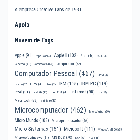
A empresa Creative Labs de 1981
Apoio
Nuvem de Tags
Apple II
(102)
Apple
(91)
Atari
(46)
Apple Clone
(33)
BASIC
(32)
Computador
(52)
Cinema
(41)
Commodore 64
(35)
Computador Pessoal
(467)
CP/M
(35)
IBM PC
(119)
IBM
(105)
Filme
(43)
Famicom
(32)
Geek
(35)
Internet
(98)
Intel
(81)
Intel 8088
(47)
Intel 8086
(31)
Linux
(32)
Macintosh
(58)
Mainframe
(36)
Microcomputador
(462)
Microdigital
(39)
Micro Mundo
(103)
Microprocessador
(63)
Micro Sistemas
(151)
Microsoft
(111)
Microsoft MS-DOS
(35)
MS-DOS
(70)
Microsoft Windows
(51)
MSX
(38)
NES
(41)