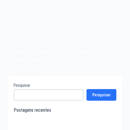
Lançado em 03 de junho de 1983, o filme Jogos de
Guerra – Wargames, do cineasta norte-americano John
Badham, conta a história de David Lightman…
Leia mais
Filme
Pesquisar
Jogos
Pesquisar
de
Guerra
–
Postagens recentes
Wargames
de