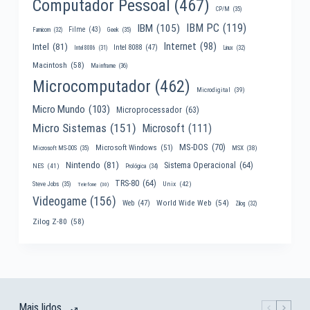
Computador Pessoal
(467)
CP/M
(35)
IBM PC
(119)
IBM
(105)
Filme
(43)
Famicom
(32)
Geek
(35)
Internet
(98)
Intel
(81)
Intel 8088
(47)
Intel 8086
(31)
Linux
(32)
Macintosh
(58)
Mainframe
(36)
Microcomputador
(462)
Microdigital
(39)
Micro Mundo
(103)
Microprocessador
(63)
Micro Sistemas
(151)
Microsoft
(111)
MS-DOS
(70)
Microsoft Windows
(51)
MSX
(38)
Microsoft MS-DOS
(35)
Nintendo
(81)
Sistema Operacional
(64)
NES
(41)
Prológica
(34)
TRS-80
(64)
Unix
(42)
Steve Jobs
(35)
Telefone
(30)
Videogame
(156)
World Wide Web
(54)
Web
(47)
Zilog
(32)
Zilog Z-80
(58)
Mais lidos