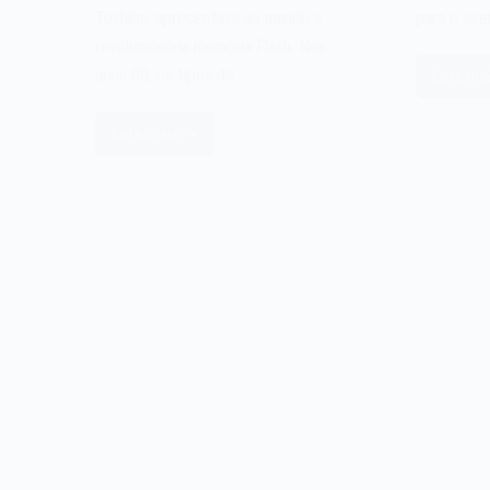
Toshiba, apresentava ao mundo a
para o ace
revolucionária memória Flash. Nos
anos 80, os tipos de…
Leia ma
Ca
d
Leia mais
M
A
X
memória
Flash
de
1984