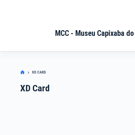
Pular
para
o
conteúdo
MCC - Museu Capixaba do
XD CARD
XD Card