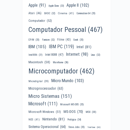
Apple II
(102)
Apple
(91)
Apple Clone
(33)
Atari
(46)
Cinema
(41)
BASIC
(32)
Commodore 64
(35)
Computador
(52)
Computador Pessoal
(467)
Filme
(43)
CP/M
(35)
Famicom
(32)
Geek
(35)
IBM PC
(119)
IBM
(105)
Intel
(81)
Internet
(98)
Intel 8088
(47)
Intel 8086
(31)
Linux
(32)
Macintosh
(58)
Mainframe
(36)
Microcomputador
(462)
Micro Mundo
(103)
Microdigital
(39)
Microprocessador
(63)
Micro Sistemas
(151)
Microsoft
(111)
Microsoft MS-DOS
(35)
MS-DOS
(70)
Microsoft Windows
(51)
MSX
(38)
Nintendo
(81)
NES
(41)
Prológica
(34)
Sistema Operacional
(64)
Steve Jobs
(35)
Telefone
(30)