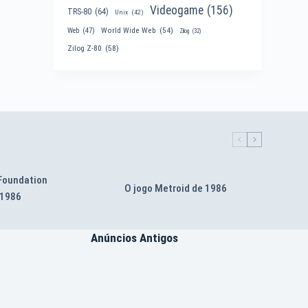
Videogame
(156)
TRS-80
(64)
Unix
(42)
World Wide Web
(54)
Web
(47)
Zilog
(32)
Zilog Z-80
(58)
 Foundation
O jogo Metroid de 1986
 1986
Anúncios Antigos