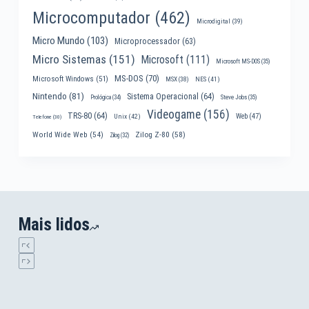
Microcomputador
(462)
Microdigital
(39)
Micro Mundo
(103)
Microprocessador
(63)
Micro Sistemas
(151)
Microsoft
(111)
Microsoft MS-DOS
(35)
MS-DOS
(70)
Microsoft Windows
(51)
MSX
(38)
NES
(41)
Nintendo
(81)
Sistema Operacional
(64)
Prológica
(34)
Steve Jobs
(35)
Videogame
(156)
TRS-80
(64)
Web
(47)
Unix
(42)
Telefone
(30)
World Wide Web
(54)
Zilog Z-80
(58)
Zilog
(32)
Mais lidos