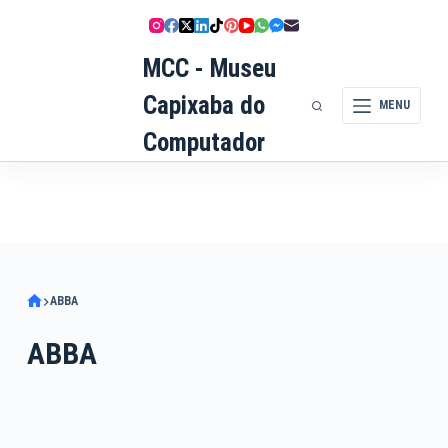
Pular
para
MCC - Museu
o
conteúdo
Capixaba do
MENU
Computador
ABBA
ABBA