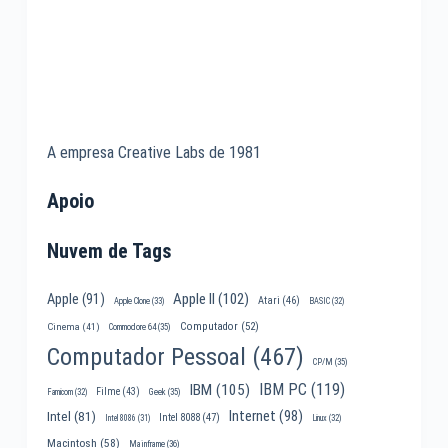
A empresa Creative Labs de 1981
Apoio
Nuvem de Tags
Apple II
(102)
Apple
(91)
Atari
(46)
Apple Clone
(33)
BASIC
(32)
Computador
(52)
Cinema
(41)
Commodore 64
(35)
Computador Pessoal
(467)
CP/M
(35)
IBM PC
(119)
IBM
(105)
Filme
(43)
Famicom
(32)
Geek
(35)
Internet
(98)
Intel
(81)
Intel 8088
(47)
Intel 8086
(31)
Linux
(32)
Macintosh
(58)
Mainframe
(36)