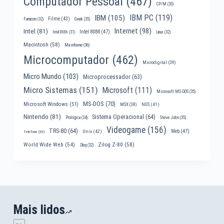
Computador Pessoal
(467)
CP/M
(35)
IBM PC
(119)
IBM
(105)
Filme
(43)
Famicom
(32)
Geek
(35)
Internet
(98)
Intel
(81)
Intel 8088
(47)
Intel 8086
(31)
Linux
(32)
Macintosh
(58)
Mainframe
(36)
Microcomputador
(462)
Microdigital
(39)
Micro Mundo
(103)
Microprocessador
(63)
Micro Sistemas
(151)
Microsoft
(111)
Microsoft MS-DOS
(35)
MS-DOS
(70)
Microsoft Windows
(51)
MSX
(38)
NES
(41)
Nintendo
(81)
Sistema Operacional
(64)
Prológica
(34)
Steve Jobs
(35)
Videogame
(156)
TRS-80
(64)
Web
(47)
Unix
(42)
Telefone
(30)
World Wide Web
(54)
Zilog Z-80
(58)
Zilog
(32)
Mais lidos