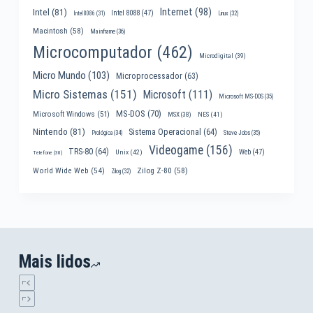
Internet
(98)
Intel
(81)
Intel 8088
(47)
Intel 8086
(31)
Linux
(32)
Macintosh
(58)
Mainframe
(36)
Microcomputador
(462)
Microdigital
(39)
Micro Mundo
(103)
Microprocessador
(63)
Micro Sistemas
(151)
Microsoft
(111)
Microsoft MS-DOS
(35)
MS-DOS
(70)
Microsoft Windows
(51)
MSX
(38)
NES
(41)
Nintendo
(81)
Sistema Operacional
(64)
Prológica
(34)
Steve Jobs
(35)
Videogame
(156)
TRS-80
(64)
Web
(47)
Unix
(42)
Telefone
(30)
World Wide Web
(54)
Zilog Z-80
(58)
Zilog
(32)
Mais lidos