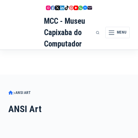
Pular
para
MCC - Museu
o
conteúdo
Capixaba do
MENU
Computador
ANSI ART
ANSI Art