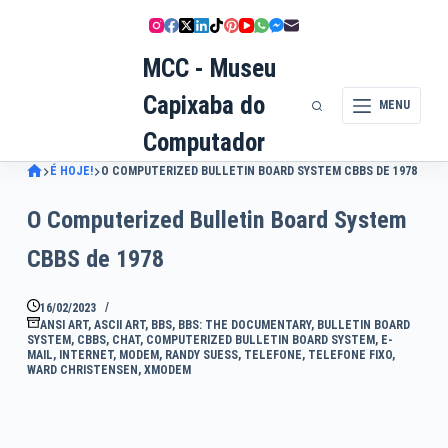
Pular
para
MCC - Museu
o
conteúdo
Capixaba do
MENU
Computador
É HOJE!
O COMPUTERIZED BULLETIN BOARD SYSTEM CBBS DE 1978
O Computerized Bulletin Board System
CBBS de 1978
16/02/2023
ANSI ART
,
ASCII ART
,
BBS
,
BBS: THE DOCUMENTARY
,
BULLETIN BOARD
SYSTEM
,
CBBS
,
CHAT
,
COMPUTERIZED BULLETIN BOARD SYSTEM
,
E-
MAIL
,
INTERNET
,
MODEM
,
RANDY SUESS
,
TELEFONE
,
TELEFONE FIXO
,
WARD CHRISTENSEN
,
XMODEM