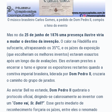
O músico brasileiro Carlos Gomes, a pedido de Dom Pedro II, compôs
o hino do evento
Mas no dia
25 de junho de 1876 uma presença ilustre viria
a mudar o destino da invenção.
O calor na Filadélfia era
sufocante, ultrapassando os 35°C, e os juízes da exposição
(que escolheriam os melhores inventos) estavam exaustos
após um longo dia de avaliações. Eles estavam prestes a
encerrar o turno e ignorar os expositores restantes quando a
comitiva imperial brasileira, liderada por
Dom Pedro II
, cruzaria
o caminho do grupo de jurados.
Ao avistar Bell no estande,
Dom Pedro II
quebraria o
protocolo oficial, dirigindo-se calorosamente ao inventor com
um “
Como vai, Sr. Bell?
“. Esse gesto imediato de
reconhecimento forçaria os juízes, entre eles o renomado