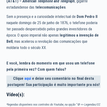
(AT&T) –
American Telephone and Telegraph
, gigante
estadunidense das
telecomunicações
.
Sem a presença e a curiosidade intelectual de
Dom Pedro II
naquele domingo de 25 de junho de 1876, o telefone poderia
ter passado despercebido pelos grandes investidores da
época. O apoio imperial não apenas
legitimou a invenção de
Bell
, mas acelerou a revolução das comunicações que
moldaria todo o século XX.
E você, lembra do momento em que usou um telefone
pela primeira vez? Com quem falou?
Clique
aqui
e deixe seu comentário no final desta
postagem
!
Sua participação é muito importante pra nós!
Vídeo(s):
*legendas disponíveis nos controles do Youtube, na opção “⚙
>>
Legendas/CC