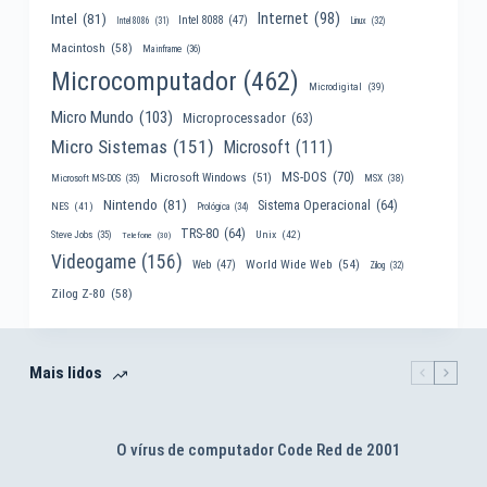
Internet
(98)
Intel
(81)
Intel 8088
(47)
Intel 8086
(31)
Linux
(32)
Macintosh
(58)
Mainframe
(36)
Microcomputador
(462)
Microdigital
(39)
Micro Mundo
(103)
Microprocessador
(63)
Micro Sistemas
(151)
Microsoft
(111)
MS-DOS
(70)
Microsoft Windows
(51)
MSX
(38)
Microsoft MS-DOS
(35)
Nintendo
(81)
Sistema Operacional
(64)
NES
(41)
Prológica
(34)
TRS-80
(64)
Unix
(42)
Steve Jobs
(35)
Telefone
(30)
Videogame
(156)
World Wide Web
(54)
Web
(47)
Zilog
(32)
Zilog Z-80
(58)
Mais lidos
O vírus de computador Code Red de 2001