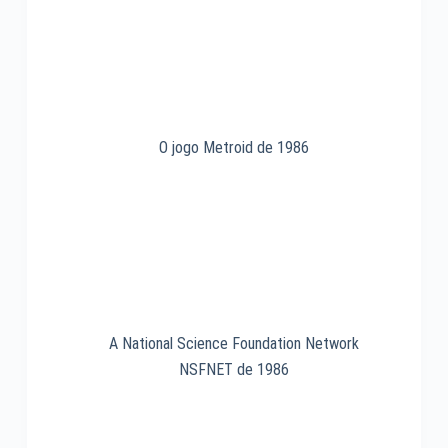
II
salva
a
invenção
do
telefone
em
O jogo Metroid de 1986
1876
A National Science Foundation Network
NSFNET de 1986