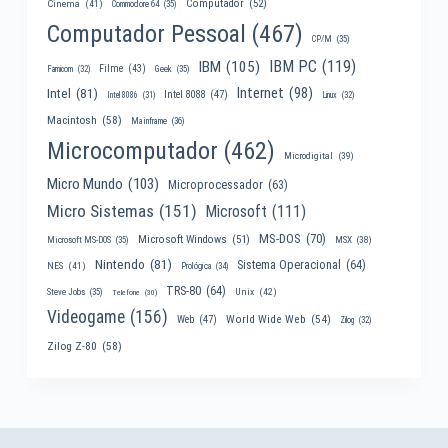
Computador
(52)
Cinema
(41)
Commodore 64
(35)
Computador Pessoal
(467)
CP/M
(35)
IBM PC
(119)
IBM
(105)
Filme
(43)
Famicom
(32)
Geek
(35)
Internet
(98)
Intel
(81)
Intel 8088
(47)
Intel 8086
(31)
Linux
(32)
Macintosh
(58)
Mainframe
(36)
Microcomputador
(462)
Microdigital
(39)
Micro Mundo
(103)
Microprocessador
(63)
Micro Sistemas
(151)
Microsoft
(111)
MS-DOS
(70)
Microsoft Windows
(51)
MSX
(38)
Microsoft MS-DOS
(35)
Nintendo
(81)
Sistema Operacional
(64)
NES
(41)
Prológica
(34)
TRS-80
(64)
Unix
(42)
Steve Jobs
(35)
Telefone
(30)
Videogame
(156)
World Wide Web
(54)
Web
(47)
Zilog
(32)
Zilog Z-80
(58)