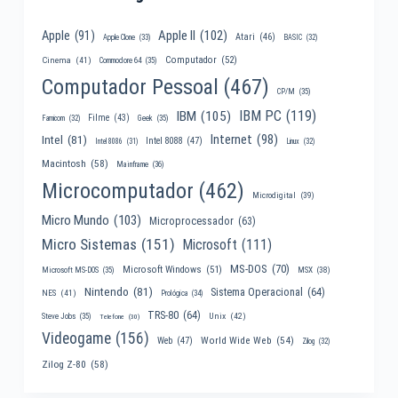
Apple II
(102)
Apple
(91)
Atari
(46)
Apple Clone
(33)
BASIC
(32)
Computador
(52)
Cinema
(41)
Commodore 64
(35)
Computador Pessoal
(467)
CP/M
(35)
IBM PC
(119)
IBM
(105)
Filme
(43)
Famicom
(32)
Geek
(35)
Internet
(98)
Intel
(81)
Intel 8088
(47)
Intel 8086
(31)
Linux
(32)
Macintosh
(58)
Mainframe
(36)
Microcomputador
(462)
Microdigital
(39)
Micro Mundo
(103)
Microprocessador
(63)
Micro Sistemas
(151)
Microsoft
(111)
MS-DOS
(70)
Microsoft Windows
(51)
MSX
(38)
Microsoft MS-DOS
(35)
Nintendo
(81)
Sistema Operacional
(64)
NES
(41)
Prológica
(34)
TRS-80
(64)
Unix
(42)
Steve Jobs
(35)
Telefone
(30)
Videogame
(156)
World Wide Web
(54)
Web
(47)
Zilog
(32)
Zilog Z-80
(58)