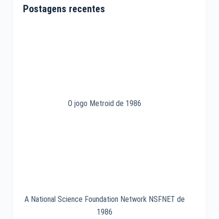
Dom
Postagens recentes
Pedro
II
salva
a
invenção
do
telefone
em
O jogo Metroid de 1986
1876
A National Science Foundation Network NSFNET de
1986