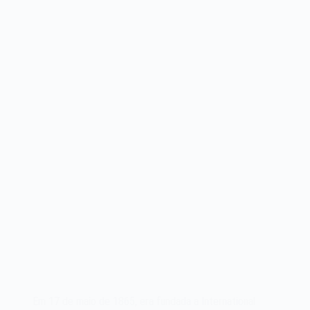
II
salva
a
invenção
do
telefone
em
1876
Em 17 de maio de 1865, era fundada a International