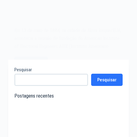
Em 13 de maio de 1884, na cidade de Nova Iorque/EUA,
acontecia a reunião de fundação do American Institute
of Electrical Engineers AIEE (Instituto Americano…
Leia mais
O
Pesquisar
American
Pesquisar
Institute
of
Electrical
Postagens recentes
Engineers
AIEE
de
1884