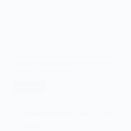
Em 25 de junho de 1876, o então Imperador do Brasil
Dom Pedro II tornava famosa a invenção de Alexander
Graham Bell, o telefone, mudando…
Leia mais
O
imperador
do
Brasil
A International Telecommunication Union ITU de 1865
Dom
Pedro
17/05/2025