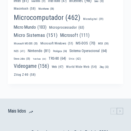
Internet
(98)
Intel
(81)
Intel 8088
(47)
Intel 8086
(31)
Linux
(32)
Macintosh
(58)
Mainframe
(36)
Microcomputador
(462)
Microdigital
(39)
Micro Mundo
(103)
Microprocessador
(63)
Micro Sistemas
(151)
Microsoft
(111)
MS-DOS
(70)
Microsoft Windows
(51)
MSX
(38)
Microsoft MS-DOS
(35)
Nintendo
(81)
Sistema Operacional
(64)
NES
(41)
Prológica
(34)
TRS-80
(64)
Unix
(42)
Steve Jobs
(35)
Telefone
(30)
Videogame
(156)
World Wide Web
(54)
Web
(47)
Zilog
(32)
Zilog Z-80
(58)
Mais lidos