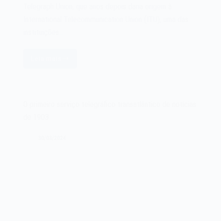
Telegraph Union, que anos depois daria origem à
International Telecommunication Union (ITU), uma das
instituições…
Leia mais
A
International
Telecommunication
Union
O primeiro serviço telegráfico transatlântico de notícias
ITU
de 1903
de
1865
30/03/2024