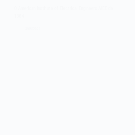
I
O American Institute of Electrical Engineers AIEE de
Early
1884
Bird
de
13/05/2022
1965