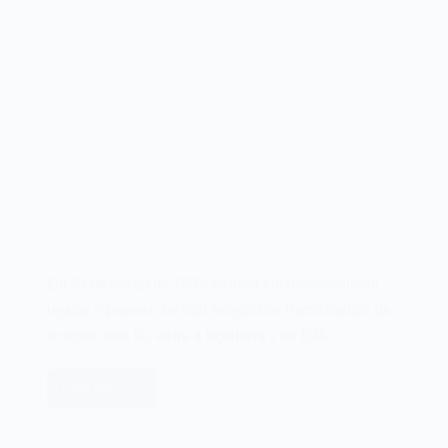
Em 30 de março de 1903, entrava em funcionamento
regular o primeiro serviço telegráfico transatlântico de
notícias, sem fio, entre a Inglaterra e os EUA.…
Leia mais
O
primeiro
serviço