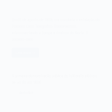
Em 05 de agosto de 1858, era concluída a instalação do
Primeiro Cabo Telegráfico Transatlântico,
interconectando a Europa à América do Norte. O
primeiro cabo…
Leia mais
O
Primeiro
Cabo
Telegráfico
A primeira demonstração pública do telégrafo elétrico
Transatlântico
de um fio em 1838
de
1858
06/01/2023