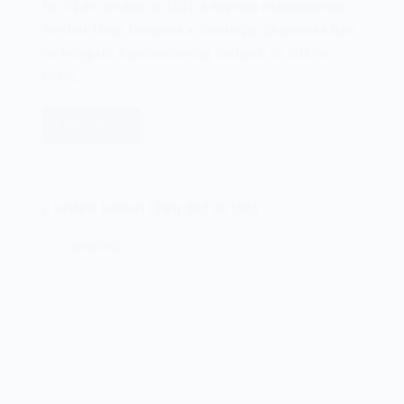
Em 24 de outubro de 1861, a empresa estadunidense
Western Union terminava a construção da primeira linha
de telégrafo transcontinental, cruzando os EUA de
costa…
Leia mais
A
primeira
linha
de
O satélite Intelsat I Early Bird de 1965
telégrafo
transcontinental
28/06/2022
de
1861