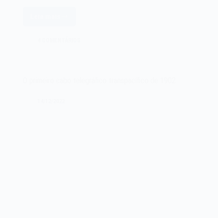
Leia mais
A
primeira
4 COMENTÁRIOS
demonstração
pública
do
telégrafo
O primeiro cabo telegráfico transpacífico de 1902
elétrico
14/12/2022
de
um
fio
em
1838