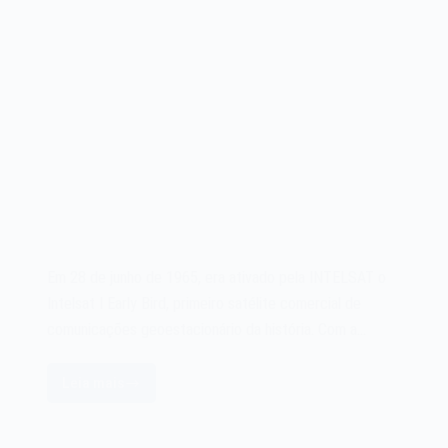
Em 28 de junho de 1965, era ativado pela INTELSAT o
Intelsat I Early Bird, primeiro satélite comercial de
comunicações geoestacionário da história. Com a…
Leia mais
O
satélite
Intelsat