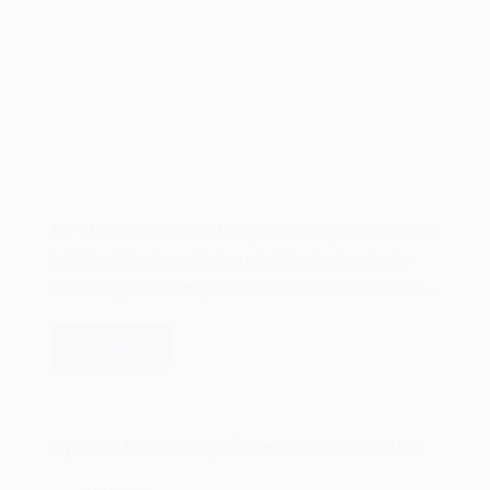
Em 14 de dezembro de 1902, o navio lançador de cabos
britânico Silvertown iniciava a instalação do primeiro
cabo telegráfico transpacífico. Antes da existência do…
Leia mais
O
primeiro
cabo
telegráfico
A primeira linha de telégrafo transcontinental de 1861
transpacífico
de