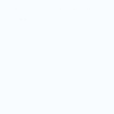
telegráfico
O Primeiro Cabo Telegráfico Transatlântico de 1858
transatlântico
de
05/08/2023
notícias
de
1903