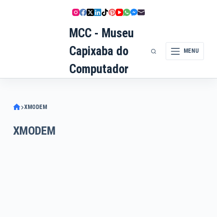
Pular
para
MCC - Museu
o
conteúdo
Capixaba do
MENU
Computador
XMODEM
XMODEM