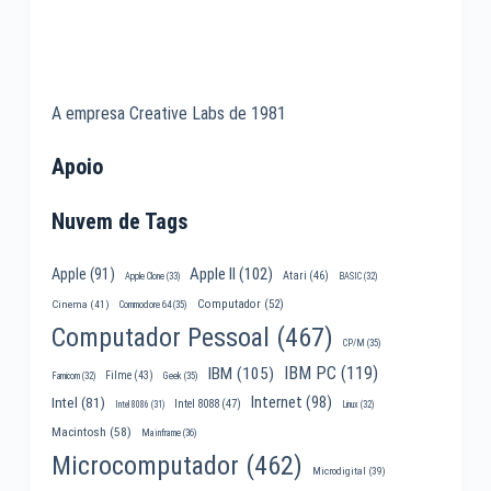
A empresa Creative Labs de 1981
Apoio
Nuvem de Tags
Apple II
(102)
Apple
(91)
Atari
(46)
Apple Clone
(33)
BASIC
(32)
Computador
(52)
Cinema
(41)
Commodore 64
(35)
Computador Pessoal
(467)
CP/M
(35)
IBM PC
(119)
IBM
(105)
Filme
(43)
Famicom
(32)
Geek
(35)
Internet
(98)
Intel
(81)
Intel 8088
(47)
Intel 8086
(31)
Linux
(32)
Macintosh
(58)
Mainframe
(36)
Microcomputador
(462)
Microdigital
(39)