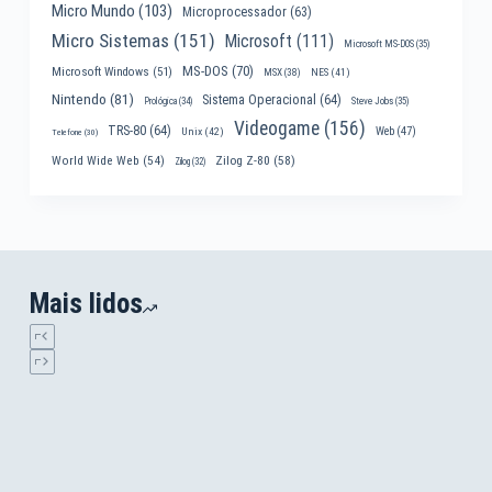
Micro Mundo
(103)
Microprocessador
(63)
Micro Sistemas
(151)
Microsoft
(111)
Microsoft MS-DOS
(35)
MS-DOS
(70)
Microsoft Windows
(51)
MSX
(38)
NES
(41)
Nintendo
(81)
Sistema Operacional
(64)
Prológica
(34)
Steve Jobs
(35)
Videogame
(156)
TRS-80
(64)
Web
(47)
Unix
(42)
Telefone
(30)
World Wide Web
(54)
Zilog Z-80
(58)
Zilog
(32)
Mais lidos