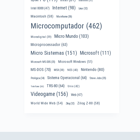
Intel 8086
(31)
Internet
(98)
Intel 8088
(47)
Linux
(32)
Macintosh
(58)
Mainframe
(36)
Microcomputador
(462)
Micro Mundo
(103)
Microdigital
(39)
Microprocessador
(63)
Micro Sistemas
(151)
Microsoft
(111)
Microsoft Windows
(51)
Microsoft MS-DOS
(35)
Nintendo
(80)
MS-DOS
(70)
MSX
(38)
NES
(40)
Sistema Operacional
(64)
Prológica
(34)
Steve Jobs
(35)
TRS-80
(64)
Unix
(42)
Telefone
(30)
Videogame
(156)
Web
(47)
World Wide Web
(54)
Zilog Z-80
(58)
Zilog
(32)