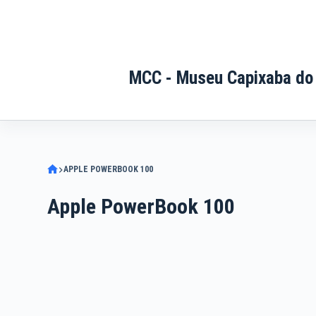
Pular
para
o
conteúdo
MCC - Museu Capixaba do
APPLE POWERBOOK 100
Apple PowerBook 100