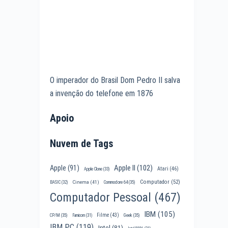
O imperador do Brasil Dom Pedro II salva
a invenção do telefone em 1876
Apoio
Nuvem de Tags
Apple II
(102)
Apple
(91)
Atari
(46)
Apple Clone
(33)
Computador
(52)
Cinema
(41)
BASIC
(32)
Commodore 64
(35)
Computador Pessoal
(467)
IBM
(105)
Filme
(43)
CP/M
(35)
Famicom
(31)
Geek
(35)
IBM PC
(119)
Intel
(81)