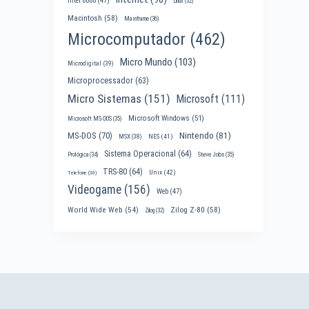
Intel 8088
(47)
Linux
(32)
Macintosh
(58)
Mainframe
(36)
Microcomputador
(462)
Micro Mundo
(103)
Microdigital
(39)
Microprocessador
(63)
Micro Sistemas
(151)
Microsoft
(111)
Microsoft Windows
(51)
Microsoft MS-DOS
(35)
Nintendo
(81)
MS-DOS
(70)
MSX
(38)
NES
(41)
Sistema Operacional
(64)
Prológica
(34)
Steve Jobs
(35)
TRS-80
(64)
Unix
(42)
Telefone
(30)
Videogame
(156)
Web
(47)
World Wide Web
(54)
Zilog Z-80
(58)
Zilog
(32)