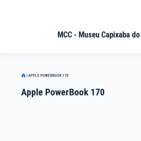
Pular
para
o
conteúdo
MCC - Museu Capixaba do
APPLE POWERBOOK 170
Apple PowerBook 170