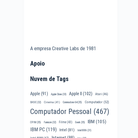
A empresa Creative Labs de 1981
Apoio
Nuvem de Tags
Apple II
(102)
Apple
(91)
Atari
(46)
Apple Clone
(33)
Computador
(52)
Cinema
(41)
BASIC
(32)
Commodore 64
(35)
Computador Pessoal
(467)
IBM
(105)
Filme
(43)
CP/M
(35)
Famicom
(32)
Geek
(35)
IBM PC
(119)
Intel
(81)
Intel 8086
(31)
Internet
(98)