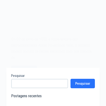
Em 07 de junho de 1993, a Apple lançava seu
microcomputador Apple PowerBook 180c, o primeiro
modelo portátil da família Macintosh com tela coloriza
de…
Leia mais
O
Pesquisar
microcomputador
Pesquisar
Apple
PowerBook
180c
Postagens recentes
de