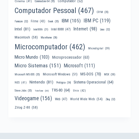
Computador
(52)
Cinema
(41)
Commodore 64
(35)
Computador Pessoal
(467)
CP/M
(35)
IBM PC
(119)
IBM
(105)
Filme
(43)
Famicom
(32)
Geek
(35)
Internet
(98)
Intel
(81)
Intel 8088
(47)
Intel 8086
(31)
Linux
(32)
Macintosh
(58)
Mainframe
(36)
Microcomputador
(462)
Microdigital
(39)
Micro Mundo
(103)
Microprocessador
(63)
Micro Sistemas
(151)
Microsoft
(111)
MS-DOS
(70)
Microsoft Windows
(51)
MSX
(38)
Microsoft MS-DOS
(35)
Nintendo
(81)
Sistema Operacional
(64)
NES
(41)
Prológica
(34)
TRS-80
(64)
Unix
(42)
Steve Jobs
(35)
Telefone
(30)
Videogame
(156)
World Wide Web
(54)
Web
(47)
Zilog
(32)
Zilog Z-80
(58)