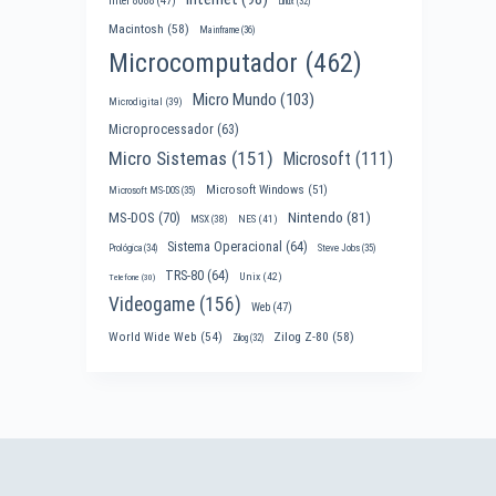
Intel 8088
(47)
Linux
(32)
Macintosh
(58)
Mainframe
(36)
Microcomputador
(462)
Micro Mundo
(103)
Microdigital
(39)
Microprocessador
(63)
Micro Sistemas
(151)
Microsoft
(111)
Microsoft Windows
(51)
Microsoft MS-DOS
(35)
Nintendo
(81)
MS-DOS
(70)
MSX
(38)
NES
(41)
Sistema Operacional
(64)
Prológica
(34)
Steve Jobs
(35)
TRS-80
(64)
Unix
(42)
Telefone
(30)
Videogame
(156)
Web
(47)
World Wide Web
(54)
Zilog Z-80
(58)
Zilog
(32)