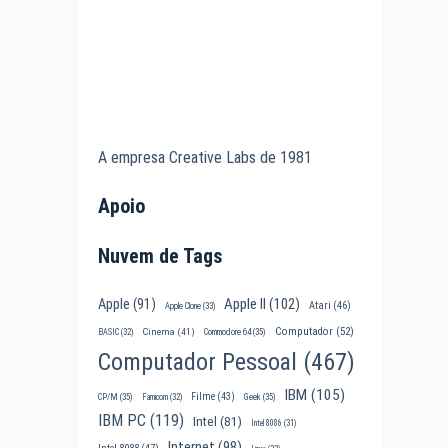
A empresa Creative Labs de 1981
Apoio
Nuvem de Tags
Apple II
(102)
Apple
(91)
Atari
(46)
Apple Clone
(33)
Computador
(52)
Cinema
(41)
BASIC
(32)
Commodore 64
(35)
Computador Pessoal
(467)
IBM
(105)
Filme
(43)
CP/M
(35)
Famicom
(32)
Geek
(35)
IBM PC
(119)
Intel
(81)
Intel 8086
(31)
Internet
(98)