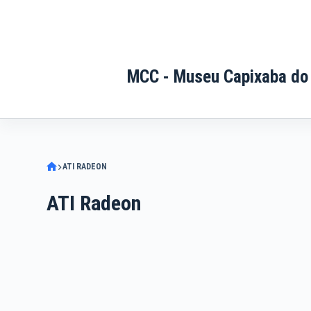
Pular
para
o
conteúdo
MCC - Museu Capixaba do
ATI RADEON
ATI Radeon