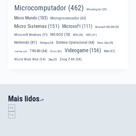
Microcomputador
(462)
Microdigital
(39)
Micro Mundo
(103)
Microprocessador
(63)
Micro Sistemas
(151)
Microsoft
(111)
Microsoft MS-DOS
(35)
MS-DOS
(70)
Microsoft Windows
(51)
MSX
(38)
NES
(41)
Nintendo
(81)
Sistema Operacional
(64)
Prológica
(34)
Steve Jobs
(35)
Videogame
(156)
TRS-80
(64)
Web
(47)
Unix
(42)
Telefone
(30)
World Wide Web
(54)
Zilog Z-80
(58)
Zilog
(32)
Mais lidos