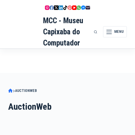
Pular
para
MCC - Museu
o
conteúdo
Capixaba do
MENU
Computador
AUCTIONWEB
AuctionWeb