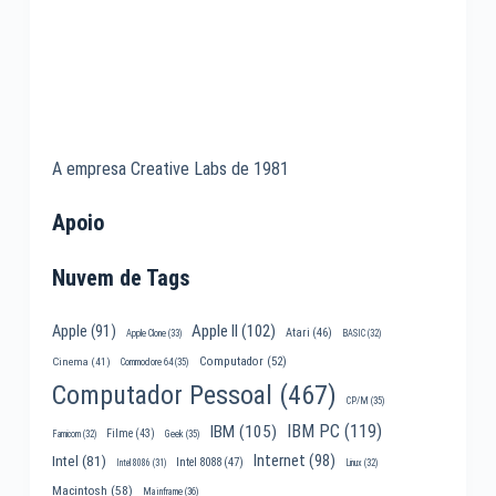
A empresa Creative Labs de 1981
Apoio
Nuvem de Tags
Apple II
(102)
Apple
(91)
Atari
(46)
Apple Clone
(33)
BASIC
(32)
Computador
(52)
Cinema
(41)
Commodore 64
(35)
Computador Pessoal
(467)
CP/M
(35)
IBM PC
(119)
IBM
(105)
Filme
(43)
Famicom
(32)
Geek
(35)
Internet
(98)
Intel
(81)
Intel 8088
(47)
Intel 8086
(31)
Linux
(32)
Macintosh
(58)
Mainframe
(36)