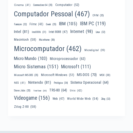
Computador
(52)
Cinema
(41)
Commodore 64
(35)
Computador Pessoal
(467)
CP/M
(35)
IBM PC
(119)
IBM
(105)
Filme
(43)
Famicom
(32)
Geek
(35)
Internet
(98)
Intel
(81)
Intel 8088
(47)
Intel 8086
(31)
Linux
(32)
Macintosh
(58)
Mainframe
(36)
Microcomputador
(462)
Microdigital
(39)
Micro Mundo
(103)
Microprocessador
(63)
Micro Sistemas
(151)
Microsoft
(111)
MS-DOS
(70)
Microsoft Windows
(51)
MSX
(38)
Microsoft MS-DOS
(35)
Nintendo
(81)
Sistema Operacional
(64)
NES
(41)
Prológica
(34)
TRS-80
(64)
Unix
(42)
Steve Jobs
(35)
Telefone
(30)
Videogame
(156)
World Wide Web
(54)
Web
(47)
Zilog
(32)
Zilog Z-80
(58)