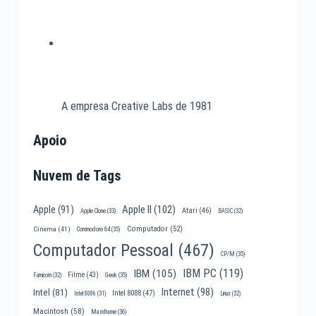
A empresa Creative Labs de 1981
Apoio
Nuvem de Tags
Apple II
(102)
Apple
(91)
Atari
(46)
Apple Clone
(33)
BASIC
(32)
Computador
(52)
Cinema
(41)
Commodore 64
(35)
Computador Pessoal
(467)
CP/M
(35)
IBM PC
(119)
IBM
(105)
Filme
(43)
Famicom
(32)
Geek
(35)
Internet
(98)
Intel
(81)
Intel 8088
(47)
Intel 8086
(31)
Linux
(32)
Macintosh
(58)
Mainframe
(36)