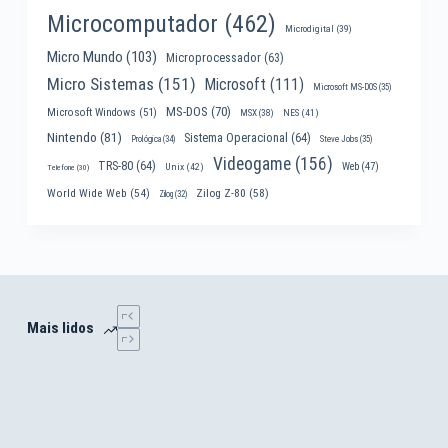
Microcomputador
(462)
Microdigital
(39)
Micro Mundo
(103)
Microprocessador
(63)
Micro Sistemas
(151)
Microsoft
(111)
Microsoft MS-DOS
(35)
MS-DOS
(70)
Microsoft Windows
(51)
MSX
(38)
NES
(41)
Nintendo
(81)
Sistema Operacional
(64)
Prológica
(34)
Steve Jobs
(35)
Videogame
(156)
TRS-80
(64)
Web
(47)
Unix
(42)
Telefone
(30)
World Wide Web
(54)
Zilog Z-80
(58)
Zilog
(32)
Mais lidos