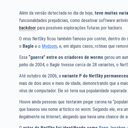
Além da versão detectada no dia de hoje,
teve muitas vari
funcionalidades prejudiciais, como desativar software antiv
backdoor
para possíveis explorações futuras por hackers.
O virus NetSky ficou também famoso por conter, dentro do 
o
Bagle
e o
Mydoom
, e, em alguns casos, rotinas que remov
Essa
“guerra” entre os criadores de worms
gerou um aume
junho de 2004, o Bagle tivesse cerca de 28 variantes, o N
Até outubro de 2006, a
variante P do NetSky permaneceu
mais de dois anos e meio de idade, demonstrando que a mai
vírus de computador. Ele só teria sua popularidade superada
Houve ainda pessoas que tentaram pegar carona na “populari
que baseou seu nome artístico no worm. Segundo ele, era u
ilegalmente na Internet, alegando que havia uma chance de a
O
autor do NetSky foi identificado como
Sven Jaschan
,