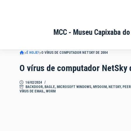
Pular
para
o
conteúdo
MCC - Museu Capixaba do
É HOJE!
O VÍRUS DE COMPUTADOR NETSKY DE 2004
O vírus de computador NetSky 
16/02/2024
BACKDOOR
,
BAGLE
,
MICROSOFT WINDOWS
,
MYDOOM
,
NETSKY
,
PEER
VÍRUS DE EMAIL
,
WORM