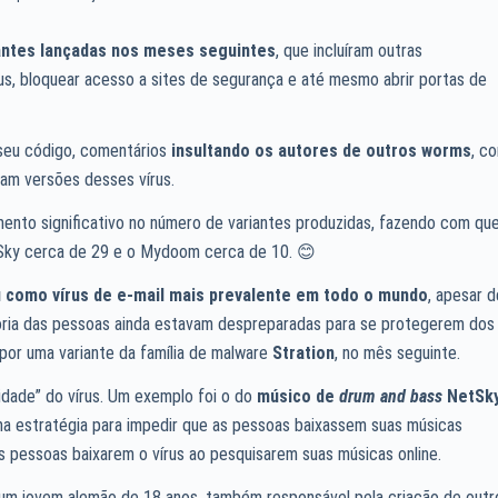
antes lançadas nos meses seguintes
, que incluíram outras
írus, bloquear acesso a sites de segurança e até mesmo abrir portas de
seu código, comentários
insultando os autores de outros worms
, c
iam versões desses vírus.
nto significativo no número de variantes produzidas, fazendo com qu
etSky cerca de 29 e o Mydoom cerca de 10. 😊
 como vírus de e-mail mais prevalente em todo o mundo
, apesar d
oria das pessoas ainda estavam despreparadas para se protegerem dos
 por uma variante da família de malware
Stration
, no mês seguinte.
dade” do vírus. Um exemplo foi o do
músico de
drum and bass
NetSk
ma estratégia para impedir que as pessoas baixassem suas músicas
s pessoas baixarem o vírus ao pesquisarem suas músicas online.
 um jovem alemão de 18 anos, também responsável pela criação de outr