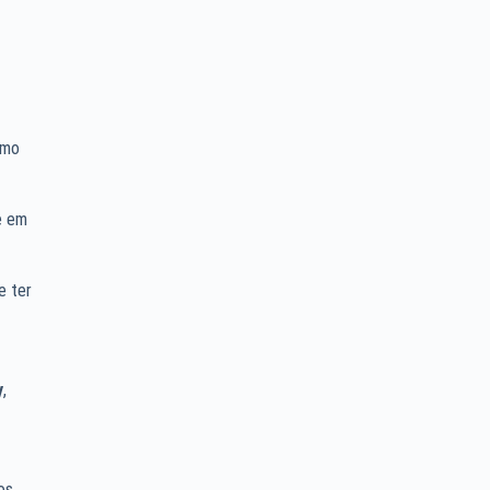
omo
e em
e ter
y
,
os