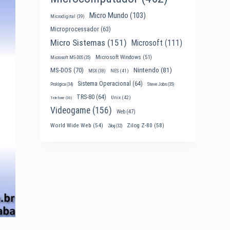
Micro Mundo
(103)
Microdigital
(39)
Microprocessador
(63)
Micro Sistemas
(151)
Microsoft
(111)
Microsoft Windows
(51)
Microsoft MS-DOS
(35)
Nintendo
(81)
MS-DOS
(70)
MSX
(38)
NES
(41)
Sistema Operacional
(64)
Prológica
(34)
Steve Jobs
(35)
TRS-80
(64)
Unix
(42)
Telefone
(30)
Videogame
(156)
Web
(47)
World Wide Web
(54)
Zilog Z-80
(58)
Zilog
(32)