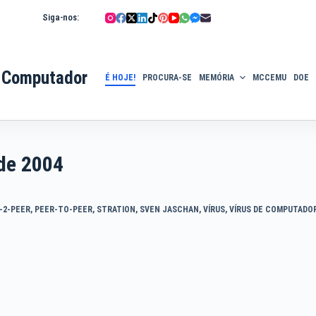
Siga-nos:
 Computador
É HOJE!
PROCURA-SE
MEMÓRIA
MCCEMU
DOE
de 2004
-2-PEER
,
PEER-TO-PEER
,
STRATION
,
SVEN JASCHAN
,
VÍRUS
,
VÍRUS DE COMPUTADO