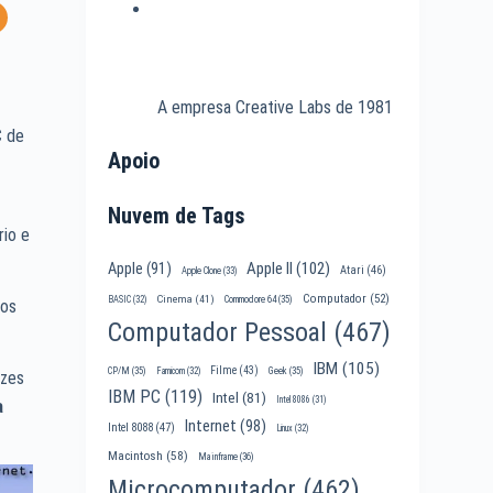
A empresa Creative Labs de 1981
C de
Apoio
Nuvem de Tags
rio e
Apple II
(102)
Apple
(91)
Atari
(46)
Apple Clone
(33)
Computador
(52)
Cinema
(41)
BASIC
(32)
Commodore 64
(35)
vos
Computador Pessoal
(467)
IBM
(105)
Filme
(43)
CP/M
(35)
Famicom
(32)
Geek
(35)
ezes
IBM PC
(119)
Intel
(81)
Intel 8086
(31)
a
Internet
(98)
Intel 8088
(47)
Linux
(32)
Macintosh
(58)
Mainframe
(36)
Microcomputador
(462)