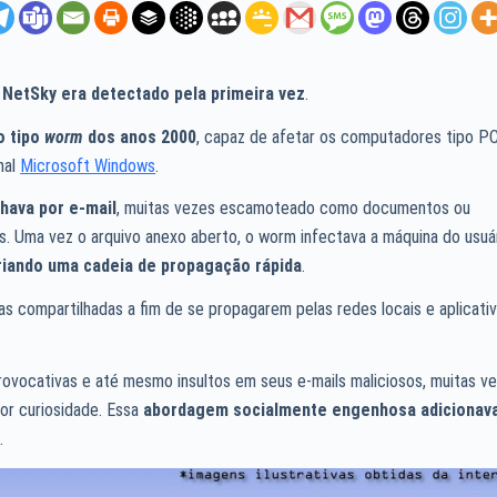
NetSky era detectado pela primeira vez
.
o tipo
worm
dos anos 2000
, capaz de afetar os computadores tipo P
nal
Microsoft Windows
.
hava por e-mail
, muitas vezes escamoteado como documentos ou
s. Uma vez o arquivo anexo aberto, o worm infectava a máquina do usuá
riando uma cadeia de propagação rápida
.
 compartilhadas a fim de se propagarem pelas redes locais e aplicati
rovocativas e até mesmo insultos em seus e-mails maliciosos, muitas v
or curiosidade. Essa
abordagem socialmente engenhosa adicionav
o
.