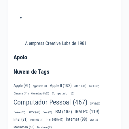
A empresa Creative Labs de 1981
Apoio
Nuvem de Tags
Apple II
(102)
Apple
(91)
Atari
(46)
Apple Clone
(33)
BASIC
(32)
Computador
(52)
Cinema
(41)
Commodore 64
(35)
Computador Pessoal
(467)
CP/M
(35)
IBM PC
(119)
IBM
(105)
Filme
(43)
Famicom
(32)
Geek
(35)
Internet
(98)
Intel
(81)
Intel 8088
(47)
Intel 8086
(31)
Linux
(32)
Macintosh
(58)
Mainframe
(36)