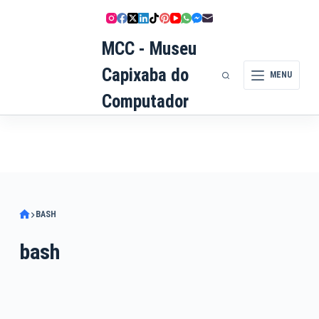
Pular
para
MCC - Museu
o
conteúdo
Capixaba do
MENU
Computador
BASH
bash