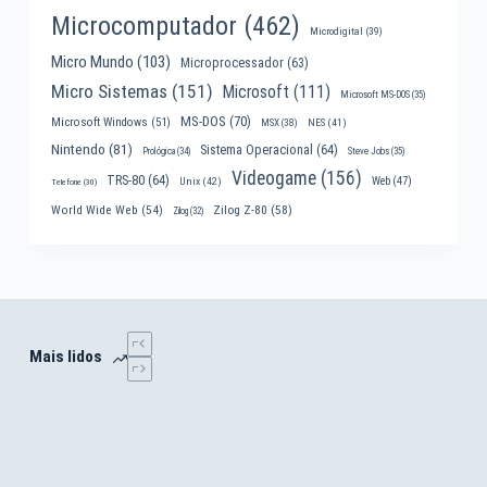
Microcomputador
(462)
Microdigital
(39)
Micro Mundo
(103)
Microprocessador
(63)
Micro Sistemas
(151)
Microsoft
(111)
Microsoft MS-DOS
(35)
MS-DOS
(70)
Microsoft Windows
(51)
MSX
(38)
NES
(41)
Nintendo
(81)
Sistema Operacional
(64)
Prológica
(34)
Steve Jobs
(35)
Videogame
(156)
TRS-80
(64)
Web
(47)
Unix
(42)
Telefone
(30)
World Wide Web
(54)
Zilog Z-80
(58)
Zilog
(32)
Mais lidos