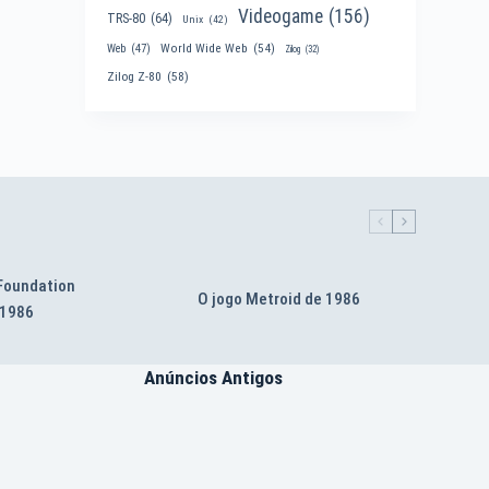
Videogame
(156)
TRS-80
(64)
Unix
(42)
World Wide Web
(54)
Web
(47)
Zilog
(32)
Zilog Z-80
(58)
 Foundation
O jogo Metroid de 1986
 1986
Anúncios Antigos