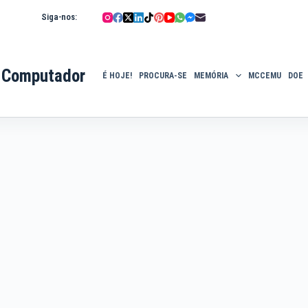
Siga-nos:
 Computador
É HOJE!
PROCURA-SE
MEMÓRIA
MCCEMU
DOE