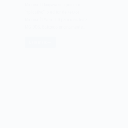
Microsoft lançava seu primeiro
“aplicativo”, o editor de textos
Microsoft Word 1.0 para o sistema
MS-DOS. Batizado originalmente…
Leia mais
O
editor
de
textos
Microsoft
Word
1.0
de
1983