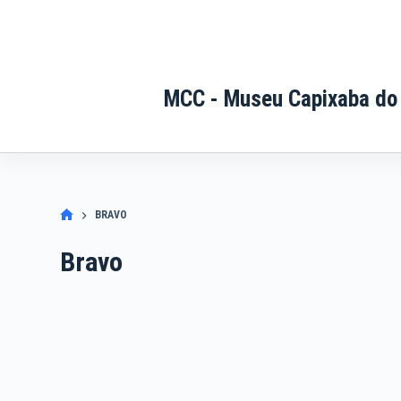
Pular
para
o
conteúdo
MCC - Museu Capixaba do
BRAVO
Bravo