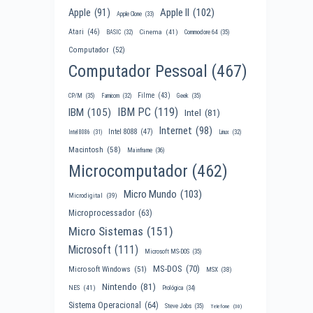
Apple II
(102)
Apple
(91)
Apple Clone
(33)
Atari
(46)
Cinema
(41)
BASIC
(32)
Commodore 64
(35)
Computador
(52)
Computador Pessoal
(467)
Filme
(43)
CP/M
(35)
Famicom
(32)
Geek
(35)
IBM PC
(119)
IBM
(105)
Intel
(81)
Internet
(98)
Intel 8088
(47)
Intel 8086
(31)
Linux
(32)
Macintosh
(58)
Mainframe
(36)
Microcomputador
(462)
Micro Mundo
(103)
Microdigital
(39)
Microprocessador
(63)
Micro Sistemas
(151)
Microsoft
(111)
Microsoft MS-DOS
(35)
MS-DOS
(70)
Microsoft Windows
(51)
MSX
(38)
Nintendo
(81)
NES
(41)
Prológica
(34)
Sistema Operacional
(64)
Steve Jobs
(35)
Telefone
(30)