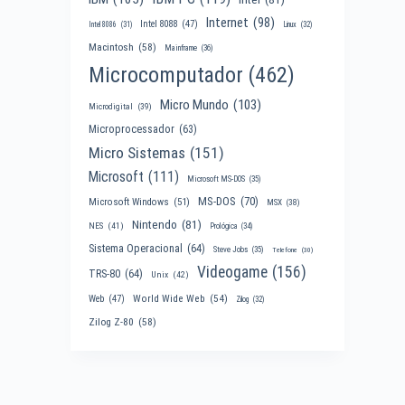
Internet
(98)
Intel 8088
(47)
Intel 8086
(31)
Linux
(32)
Macintosh
(58)
Mainframe
(36)
Microcomputador
(462)
Micro Mundo
(103)
Microdigital
(39)
Microprocessador
(63)
Micro Sistemas
(151)
Microsoft
(111)
Microsoft MS-DOS
(35)
MS-DOS
(70)
Microsoft Windows
(51)
MSX
(38)
Nintendo
(81)
NES
(41)
Prológica
(34)
Sistema Operacional
(64)
Steve Jobs
(35)
Telefone
(30)
Videogame
(156)
TRS-80
(64)
Unix
(42)
World Wide Web
(54)
Web
(47)
Zilog
(32)
Zilog Z-80
(58)