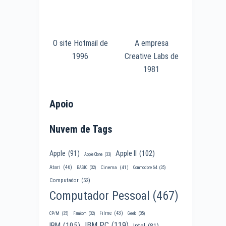
O site Hotmail de
A empresa
1996
Creative Labs de
1981
Apoio
Nuvem de Tags
Apple II
(102)
Apple
(91)
Apple Clone
(33)
Atari
(46)
Cinema
(41)
BASIC
(32)
Commodore 64
(35)
Computador
(52)
Computador Pessoal
(467)
Filme
(43)
CP/M
(35)
Famicom
(32)
Geek
(35)
IBM PC
(119)
IBM
(105)
Intel
(81)