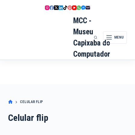
Pular
para
o
MCC -
conteúdo
Museu
MENU
Capixaba do
Computador
CELULAR FLIP
Celular flip