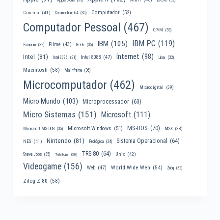
Computador
(52)
Cinema
(41)
Commodore 64
(35)
Computador Pessoal
(467)
CP/M
(35)
IBM PC
(119)
IBM
(105)
Filme
(43)
Famicom
(32)
Geek
(35)
Internet
(98)
Intel
(81)
Intel 8088
(47)
Intel 8086
(31)
Linux
(32)
Macintosh
(58)
Mainframe
(36)
Microcomputador
(462)
Microdigital
(39)
Micro Mundo
(103)
Microprocessador
(63)
Micro Sistemas
(151)
Microsoft
(111)
MS-DOS
(70)
Microsoft Windows
(51)
MSX
(38)
Microsoft MS-DOS
(35)
Nintendo
(81)
Sistema Operacional
(64)
NES
(41)
Prológica
(34)
TRS-80
(64)
Unix
(42)
Steve Jobs
(35)
Telefone
(30)
Videogame
(156)
World Wide Web
(54)
Web
(47)
Zilog
(32)
Zilog Z-80
(58)