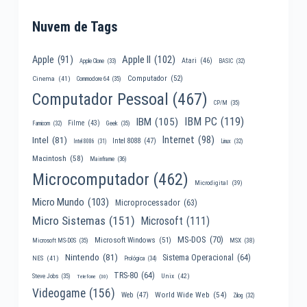
Nuvem de Tags
Apple II
(102)
Apple
(91)
Atari
(46)
Apple Clone
(33)
BASIC
(32)
Computador
(52)
Cinema
(41)
Commodore 64
(35)
Computador Pessoal
(467)
CP/M
(35)
IBM PC
(119)
IBM
(105)
Filme
(43)
Famicom
(32)
Geek
(35)
Internet
(98)
Intel
(81)
Intel 8088
(47)
Intel 8086
(31)
Linux
(32)
Macintosh
(58)
Mainframe
(36)
Microcomputador
(462)
Microdigital
(39)
Micro Mundo
(103)
Microprocessador
(63)
Micro Sistemas
(151)
Microsoft
(111)
MS-DOS
(70)
Microsoft Windows
(51)
MSX
(38)
Microsoft MS-DOS
(35)
Nintendo
(81)
Sistema Operacional
(64)
NES
(41)
Prológica
(34)
TRS-80
(64)
Unix
(42)
Steve Jobs
(35)
Telefone
(30)
Videogame
(156)
World Wide Web
(54)
Web
(47)
Zilog
(32)