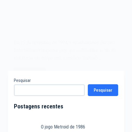
Em 15 de novembro de 1994, a estadunidense Blizzard
Entertainment lançava o jogo que redefiniria o estilo de
estratégia em tempo real, o lendário Warcraft:…
Leia mais
O
Pesquisar
jogo
Pesquisar
Warcraft:
Orcs
&
Postagens recentes
Humans
de
1994
O jogo Metroid de 1986