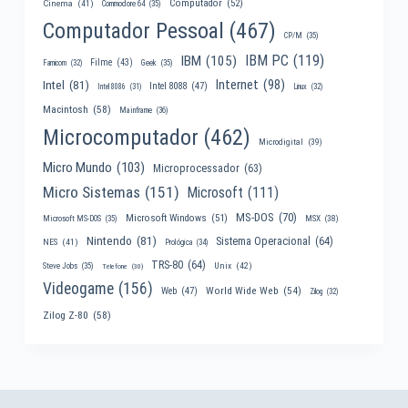
Computador
(52)
Cinema
(41)
Commodore 64
(35)
Computador Pessoal
(467)
CP/M
(35)
IBM PC
(119)
IBM
(105)
Filme
(43)
Famicom
(32)
Geek
(35)
Internet
(98)
Intel
(81)
Intel 8088
(47)
Intel 8086
(31)
Linux
(32)
Macintosh
(58)
Mainframe
(36)
Microcomputador
(462)
Microdigital
(39)
Micro Mundo
(103)
Microprocessador
(63)
Micro Sistemas
(151)
Microsoft
(111)
MS-DOS
(70)
Microsoft Windows
(51)
MSX
(38)
Microsoft MS-DOS
(35)
Nintendo
(81)
Sistema Operacional
(64)
NES
(41)
Prológica
(34)
TRS-80
(64)
Unix
(42)
Steve Jobs
(35)
Telefone
(30)
Videogame
(156)
World Wide Web
(54)
Web
(47)
Zilog
(32)
Zilog Z-80
(58)