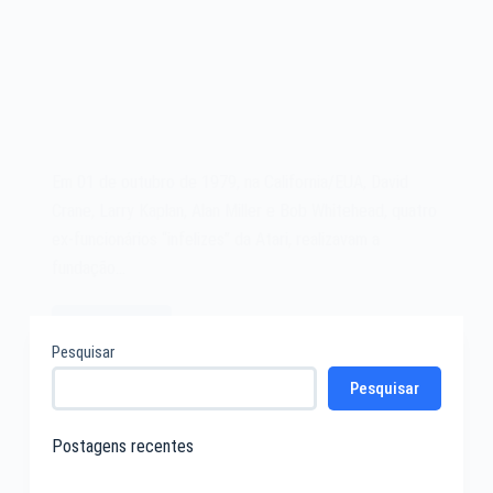
Em 01 de outubro de 1979, na California/EUA, David
Crane, Larry Kaplan, Alan Miller e Bob Whitehead, quatro
ex-funcionários “infelizes” da Atari, realizavam a
fundação…
Leia mais
A
Pesquisar
Activision
Pesquisar
de
1979
Postagens recentes