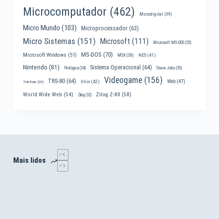
Microcomputador
(462)
Microdigital
(39)
Micro Mundo
(103)
Microprocessador
(63)
Micro Sistemas
(151)
Microsoft
(111)
Microsoft MS-DOS
(35)
MS-DOS
(70)
Microsoft Windows
(51)
MSX
(38)
NES
(41)
Nintendo
(81)
Sistema Operacional
(64)
Prológica
(34)
Steve Jobs
(35)
Videogame
(156)
TRS-80
(64)
Web
(47)
Unix
(42)
Telefone
(30)
World Wide Web
(54)
Zilog Z-80
(58)
Zilog
(32)
Mais lidos