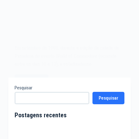
Em setembro de 1993, durante a edição da cidade de
Pasadena do evento World of Commodore (ocorrida
entre os dias 10 e 13), a estadunidense…
Leia mais
O
Pesquisar
videogame
Pesquisar
Commodore
Amiga
CD32
Postagens recentes
de
1993