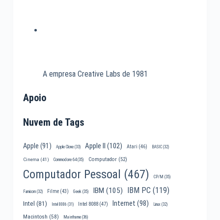
A empresa Creative Labs de 1981
Apoio
Nuvem de Tags
Apple II
(102)
Apple
(91)
Atari
(46)
Apple Clone
(33)
BASIC
(32)
Computador
(52)
Cinema
(41)
Commodore 64
(35)
Computador Pessoal
(467)
CP/M
(35)
IBM PC
(119)
IBM
(105)
Filme
(43)
Famicom
(32)
Geek
(35)
Internet
(98)
Intel
(81)
Intel 8088
(47)
Intel 8086
(31)
Linux
(32)
Macintosh
(58)
Mainframe
(36)