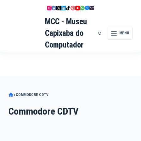
Pular
para
MCC - Museu
o
conteúdo
Capixaba do
MENU
Computador
COMMODORE CDTV
Commodore CDTV