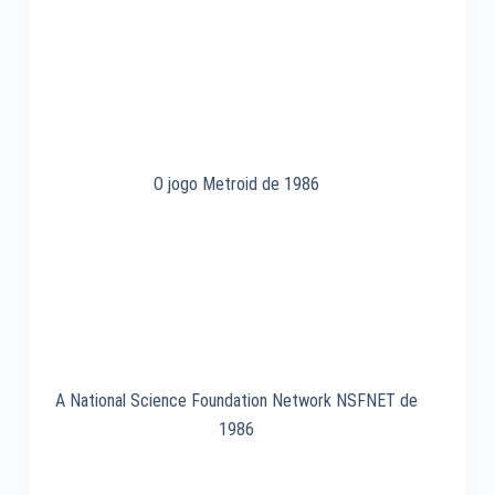
aos
hobistas
de
1975
O jogo Metroid de 1986
A National Science Foundation Network NSFNET de
1986