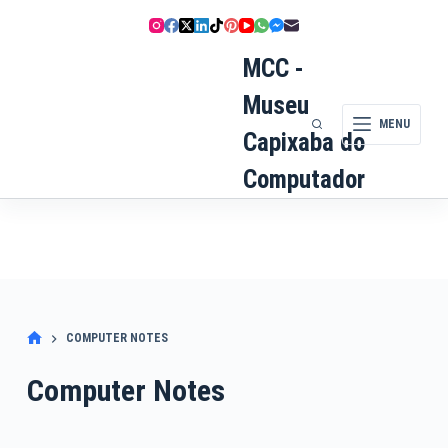
Pular
para
o
MCC -
conteúdo
Museu
MENU
Capixaba do
Computador
COMPUTER NOTES
Computer Notes