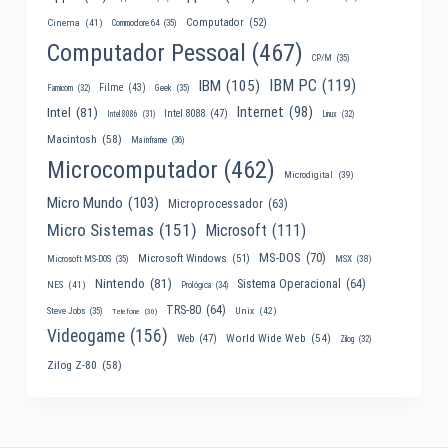
Computador
(52)
Cinema
(41)
Commodore 64
(35)
Computador Pessoal
(467)
CP/M
(35)
IBM PC
(119)
IBM
(105)
Filme
(43)
Famicom
(32)
Geek
(35)
Internet
(98)
Intel
(81)
Intel 8088
(47)
Intel 8086
(31)
Linux
(32)
Macintosh
(58)
Mainframe
(36)
Microcomputador
(462)
Microdigital
(39)
Micro Mundo
(103)
Microprocessador
(63)
Micro Sistemas
(151)
Microsoft
(111)
MS-DOS
(70)
Microsoft Windows
(51)
MSX
(38)
Microsoft MS-DOS
(35)
Nintendo
(81)
Sistema Operacional
(64)
NES
(41)
Prológica
(34)
TRS-80
(64)
Unix
(42)
Steve Jobs
(35)
Telefone
(30)
Videogame
(156)
World Wide Web
(54)
Web
(47)
Zilog
(32)
Zilog Z-80
(58)