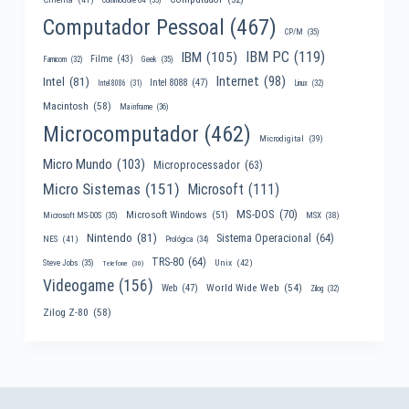
Computador Pessoal
(467)
CP/M
(35)
IBM PC
(119)
IBM
(105)
Filme
(43)
Famicom
(32)
Geek
(35)
Internet
(98)
Intel
(81)
Intel 8088
(47)
Intel 8086
(31)
Linux
(32)
Macintosh
(58)
Mainframe
(36)
Microcomputador
(462)
Microdigital
(39)
Micro Mundo
(103)
Microprocessador
(63)
Micro Sistemas
(151)
Microsoft
(111)
MS-DOS
(70)
Microsoft Windows
(51)
MSX
(38)
Microsoft MS-DOS
(35)
Nintendo
(81)
Sistema Operacional
(64)
NES
(41)
Prológica
(34)
TRS-80
(64)
Unix
(42)
Steve Jobs
(35)
Telefone
(30)
Videogame
(156)
World Wide Web
(54)
Web
(47)
Zilog
(32)
Zilog Z-80
(58)