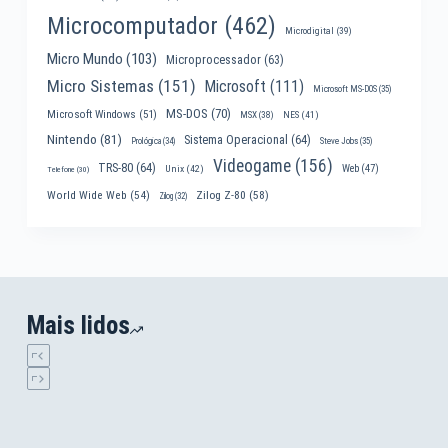
Microcomputador
(462)
Microdigital
(39)
Micro Mundo
(103)
Microprocessador
(63)
Micro Sistemas
(151)
Microsoft
(111)
Microsoft MS-DOS
(35)
MS-DOS
(70)
Microsoft Windows
(51)
MSX
(38)
NES
(41)
Nintendo
(81)
Sistema Operacional
(64)
Prológica
(34)
Steve Jobs
(35)
Videogame
(156)
TRS-80
(64)
Web
(47)
Unix
(42)
Telefone
(30)
World Wide Web
(54)
Zilog Z-80
(58)
Zilog
(32)
Mais lidos