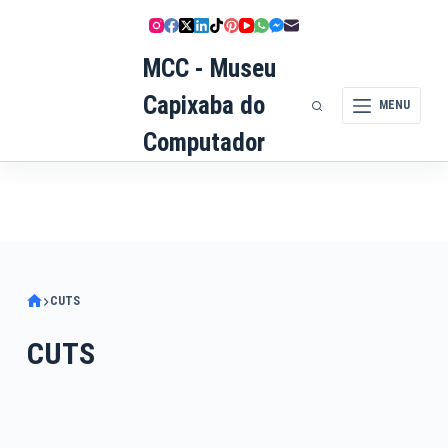
Pular
para
MCC - Museu
o
conteúdo
Capixaba do
MENU
Computador
CUTS
CUTS