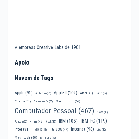
A empresa Creative Labs de 1981
Apoio
Nuvem de Tags
Apple II
(102)
Apple
(91)
Atari
(46)
Apple Clone
(33)
BASIC
(32)
Computador
(52)
Cinema
(41)
Commodore 64
(35)
Computador Pessoal
(467)
CP/M
(35)
IBM PC
(119)
IBM
(105)
Filme
(43)
Famicom
(32)
Geek
(35)
Internet
(98)
Intel
(81)
Intel 8088
(47)
Intel 8086
(31)
Linux
(32)
Macintosh
(58)
Mainframe
(36)